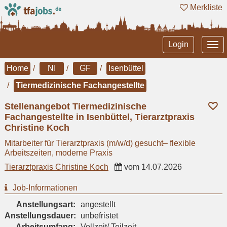
Merkliste
Tog
Login
nav
Home
NI
GF
Isenbüttel
Tiermedizinische Fachangestellte
Stellenangebot Tiermedizinische
Fachangestellte in Isenbüttel, Tierarztpraxis
Christine Koch
Mitarbeiter für Tierarztpraxis (m/w/d) gesucht– flexible
Arbeitszeiten, moderne Praxis
Tierarztpraxis Christine Koch
vom
14.07.2026
Job-Informationen
Anstellungsart:
angestellt
Anstellungsdauer:
unbefristet
Arbeitsumfang:
Vollzeit/ Teilzeit