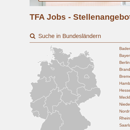
Ort
eingeben
TFA Jobs - Stellenangebo
Suche in Bundesländern
Bade
Baye
Berlin
Bran
Brem
Hamb
Hess
Meck
Niede
Nordr
Rhein
Saarl