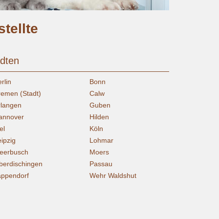
tellte
ädten
rlin
Bonn
remen (Stadt)
Calw
rlangen
Guben
annover
Hilden
el
Köln
eipzig
Lohmar
eerbusch
Moers
berdischingen
Passau
appendorf
Wehr Waldshut