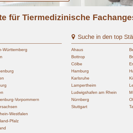
te für Tiermedizinische Fachanges
Suche in den top St
n-Württemberg
Ahaus
Be
rn
Bottrop
B
Cölbe
E
denburg
Hamburg
H
en
Karlsruhe
Ki
urg
Lampertheim
L
en
Ludwigshafen am Rhein
M
lenburg-Vorpommern
Nürnberg
O
rsachsen
Stuttgart
T
hein-Westfalen
land-Pfalz
and