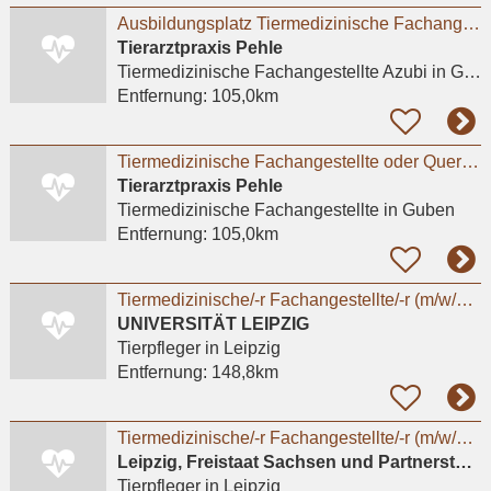
Ausbildungsplatz Tiermedizinische Fachangestellte (m/w/d) in Guben
Tierarztpraxis Pehle
Tiermedizinische Fachangestellte Azubi
in Guben
Entfernung:
105,0km
Tiermedizinische Fachangestellte oder Quereinsteiger (m/w/d) in Teilzeit (30 Stunden) in Guben
Tierarztpraxis Pehle
Tiermedizinische Fachangestellte
in Guben
Entfernung:
105,0km
Tiermedizinische/-r Fachangestellte/-r (m/w/d/x) oder Tierpfleger/-in (m/w/d/x) für den Bereich
UNIVERSITÄT LEIPZIG
Tierpfleger
in Leipzig
Entfernung:
148,8km
Tiermedizinische/-r Fachangestellte/-r (m/w/d/x) oder Tierpfleger/in (m/w/d/x) für den Bereich
Leipzig, Freistaat Sachsen und Partnerstädte GmbH
Tierpfleger
in Leipzig