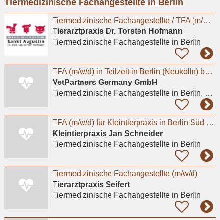
Tiermedizinische Fachangestellte in Berlin
eingeben
Tiermedizinische Fachangestellte / TFA (m/w/d) – Berlin-Biesdorf
Tierarztpraxis Dr. Torsten Hofmann
Tiermedizinische Fachangestellte
in Berlin
TFA (m/w/d) in Teilzeit in Berlin (Neukölln) bei Tierarztpraxis Sarah Watson
VetPartners Germany GmbH
Tiermedizinische Fachangestellte
in Berlin, Neukölln
TFA (m/w/d) für Kleintierpraxis in Berlin Süd gesucht (20-35h)
Kleintierpraxis Jan Schneider
Tiermedizinische Fachangestellte
in Berlin
Tiermedizinische Fachangestellte (m/w/d)
Tierarztpraxis Seifert
Tiermedizinische Fachangestellte
in Berlin