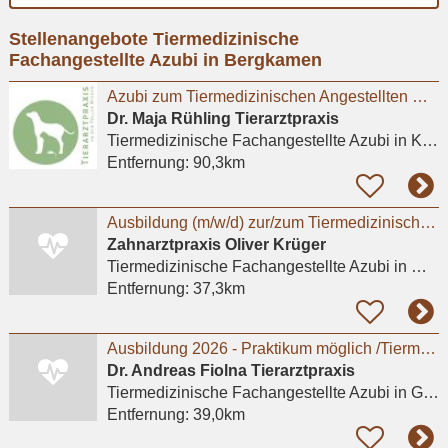
Ort
Stellenangebote Tiermedizinische
eingeben
Fachangestellte Azubi in Bergkamen
Azubi zum Tiermedizinischen Angestellten m/w/d in Kleintierpraxis Köln Poll gesucht
Dr. Maja Rühling Tierarztpraxis
Tiermedizinische Fachangestellte Azubi
in Köln
Entfernung:
90,3km
Ausbildung (m/w/d) zur/zum Tiermedizinischen Fachangestellten
Zahnarztpraxis Oliver Krüger
Tiermedizinische Fachangestellte Azubi
in Münster, Roxel
Entfernung:
37,3km
Ausbildung 2026 - Praktikum möglich /Tiermedizinische Fachangestellte m/w/d
Dr. Andreas Fiolna Tierarztpraxis
Tiermedizinische Fachangestellte Azubi
in Gelsenkirchen
Entfernung:
39,0km