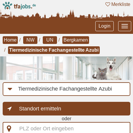
Merkliste
Tog
Login
nav
Home
NW
UN
Bergkamen
Tiermedizinische Fachangestellte Azubi
Job-
Kategorie
Standort ermitteln
oder
PLZ
oder