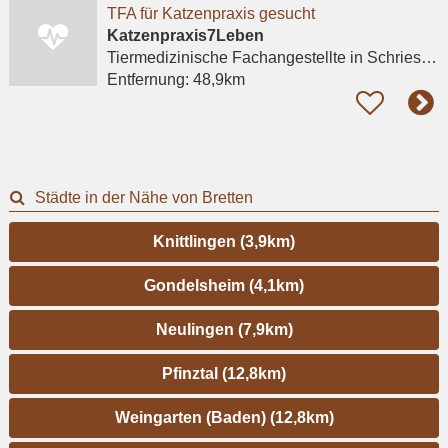
TFA für Katzenpraxis gesucht
Katzenpraxis7Leben
Tiermedizinische Fachangestellte
in Schriesheim
Entfernung:
48,9km
Städte in der Nähe von Bretten
Knittlingen (3,9km)
Gondelsheim (4,1km)
Neulingen (7,9km)
Pfinztal (12,8km)
Weingarten (Baden) (12,8km)