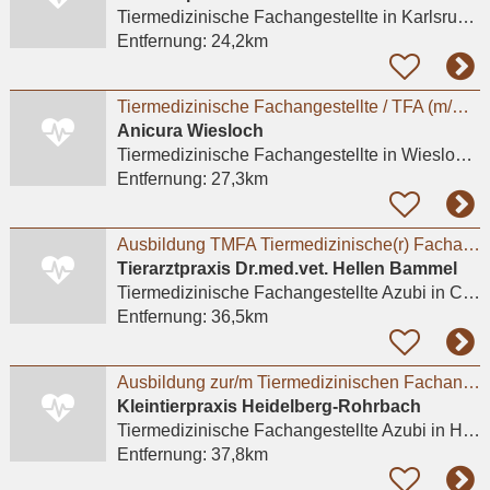
Tiermedizinische Fachangestellte
in Karlsruhe, Mühlburg
Entfernung:
24,2km
Tiermedizinische Fachangestellte / TFA (m/w/d) – Wiesloch (Heidelberg)
Anicura Wiesloch
Tiermedizinische Fachangestellte
in Wiesloch, Frauenweiler
Entfernung:
27,3km
Ausbildung TMFA Tiermedizinische(r) Fachangestellte(r) (m/w/d)
Tierarztpraxis Dr.med.vet. Hellen Bammel
Tiermedizinische Fachangestellte Azubi
in Calw, Wimberg
Entfernung:
36,5km
Ausbildung zur/m Tiermedizinischen Fachangestellten (m/w/d) zum September 2026- Heidelberg
Kleintierpraxis Heidelberg-Rohrbach
Tiermedizinische Fachangestellte Azubi
in Heidelberg, Rohrbach
Entfernung:
37,8km