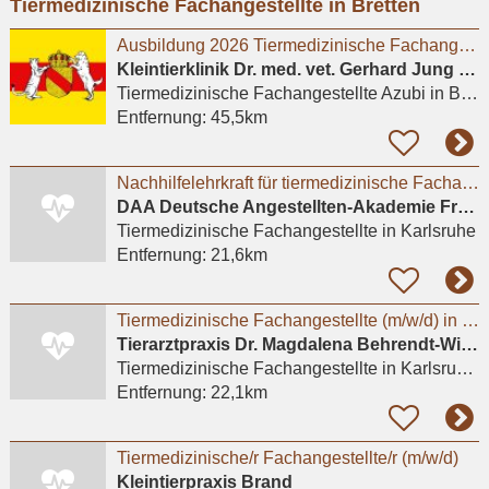
Tiermedizinische Fachangestellte in Bretten
eingeben
Ausbildung 2026 Tiermedizinische Fachangestellte (m/w/d)
Kleintierklinik Dr. med. vet. Gerhard Jung & Dr.med. vet. Ralph Parrisius
Tiermedizinische Fachangestellte Azubi
in Baden-Baden
Entfernung:
45,5km
Nachhilfelehrkraft für tiermedizinische Fachangestellte (m/w/d) in Karlsruhe
DAA Deutsche Angestellten-Akademie Freiburg
Tiermedizinische Fachangestellte
in Karlsruhe
Entfernung:
21,6km
Tiermedizinische Fachangestellte (m/w/d) in Teilzeit gesucht
Tierarztpraxis Dr. Magdalena Behrendt-Wippermann
Tiermedizinische Fachangestellte
in Karlsruhe, Südweststadt
Entfernung:
22,1km
Tiermedizinische/r Fachangestellte/r (m/w/d)
Kleintierpraxis Brand