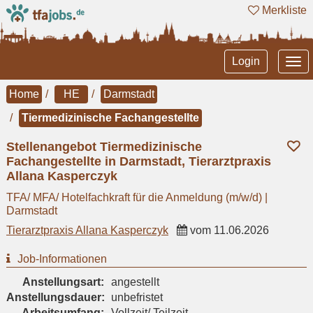
Merkliste
Tog
Login
nav
Home
HE
Darmstadt
Tiermedizinische Fachangestellte
Stellenangebot Tiermedizinische
Fachangestellte in Darmstadt, Tierarztpraxis
Allana Kasperczyk
TFA/ MFA/ Hotelfachkraft für die Anmeldung (m/w/d) |
Darmstadt
Tierarztpraxis Allana Kasperczyk
vom
11.06.2026
Job-Informationen
Anstellungsart:
angestellt
Anstellungsdauer:
unbefristet
Arbeitsumfang:
Vollzeit/ Teilzeit