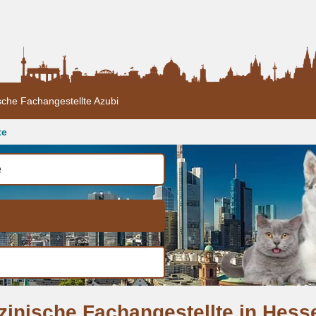
sche Fachangestellte Azubi
te
zinische Fachangestellte in Hess