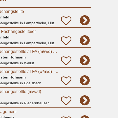
achangstellte
enfeld
angestellte
in Lampertheim, Hüttenfeld
 Fachangestellte/er
enfeld
angestellte
in Lampertheim, Hüttenfeld
Tiermedizinische Fachangestellte / TFA (m/w/d) – Walluf / Wiesbaden / Hessen
Torsten Hofmann
angestellte
in Walluf
Tiermedizinische Fachangestellte / TFA (w/m/d) - Egelsbach / Hessen
Torsten Hofmann
angestellte
in Egelsbach
achangestellte (m/w/d)
angestellte
in Niedernhausen
gagement
chleinitz