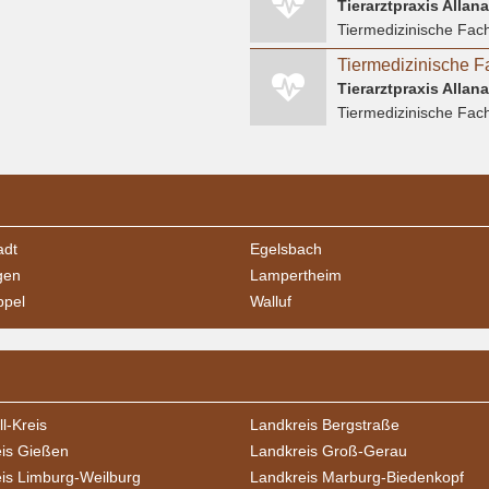
Tierarztpraxis Allan
Tiermedizinische Fach
Tierarztpraxis Allan
Tiermedizinische Fach
adt
Egelsbach
gen
Lampertheim
ppel
Walluf
l-Kreis
Landkreis Bergstraße
is Gießen
Landkreis Groß-Gerau
is Limburg-Weilburg
Landkreis Marburg-Biedenkopf