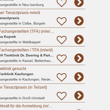
angestellte
in Neu-Isenburg
ner Tierarztpraxis m/w/d
erarztpraxis
angestellte
in Cölbe, Bürgeln
Tiermedizinische/r Fachangestellte/r (TFA) (m/w/d) in Teilzeit
nna Koprek
angestellte
in Waldkappel
Fachangestellten / TFA (m/w/d)
AniCura Kassel GmbH Tierklinik Dr. Doering & Partner
angestellte
in Kassel, Bettenhausen
deklinik gesucht
ierklinik Kaufungen
angestellte
in Kaufungen, Niederkaufungen
er Tierarztpraxis (in Teilzeit)
angestellte
in Groß-Umstadt
TFA/ MFA/ Hotelfachkraft für die Anmeldung (m/w/d) | Darmstadt