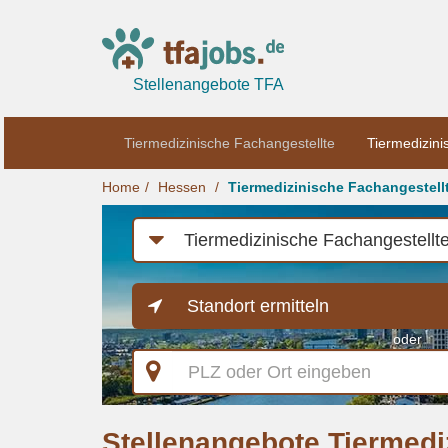
Stellenangebote TFA
Tiermedizinische Fachangestellte
Tiermedizini
Home
Hessen
Tiermedizinische Fachangestell
Job-
Kategorie
Standort ermitteln
oder
PLZ
oder
Ort
eingeben
Stellenangebote Tiermedi