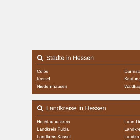
Städte in Hessen
Cölbe
Darmst
Kassel
Kaufun
Niedernhausen
Waldka
Landkreise in Hessen
Hochtaunuskreis
Lahn-Dil
Landkreis Fulda
Landkre
Landkreis Kassel
Landkre