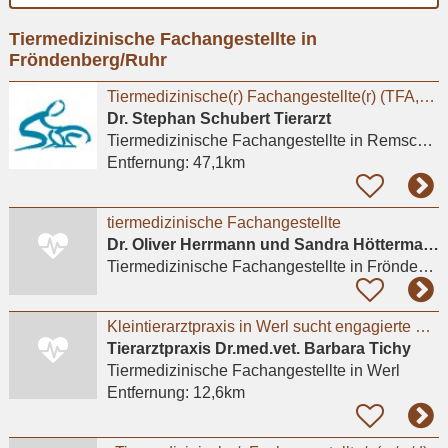
Ort
Tiermedizinische Fachangestellte in
eingeben
Fröndenberg/Ruhr
Tiermedizinische(r) Fachangestellte(r) (TFA,m/w/d) in Voll-oder Teilzeit
Dr. Stephan Schubert Tierarzt
Tiermedizinische Fachangestellte
in Remscheid, Lüttringhausen
Entfernung:
47,1km
tiermedizinische Fachangestellte
Dr. Oliver Herrmann und Sandra Höttermann GbR
Tiermedizinische Fachangestellte
in Fröndenberg/Ruhr
Kleintierarztpraxis in Werl sucht engagierte Praxishilfe in Teilzeit
Tierarztpraxis Dr.med.vet. Barbara Tichy
Tiermedizinische Fachangestellte
in Werl
Entfernung:
12,6km