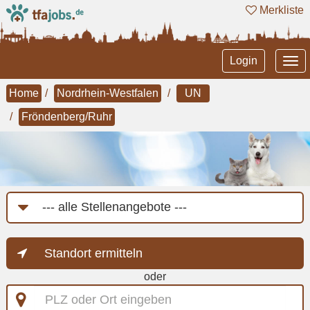
Merkliste
Tog
Login
nav
Home
Nordrhein-Westfalen
UN
Fröndenberg/Ruhr
Job-
Kategorie
Standort ermitteln
oder
PLZ
oder