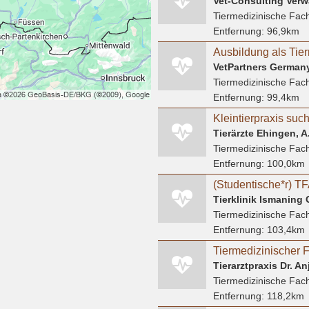
Vet-Consulting Ver
Tiermedizinische Fach
Entfernung:
96,9km
VetPartners Germa
Tiermedizinische Fach
Entfernung:
99,4km
Kleintierpraxis suc
Tierärzte Ehingen, A
Tiermedizinische Fach
Entfernung:
100,0km
(Studentische*r) TF
Tierklinik Ismaning
Tiermedizinische Fach
Entfernung:
103,4km
Tierarztpraxis Dr. An
Tiermedizinische Fach
Entfernung:
118,2km