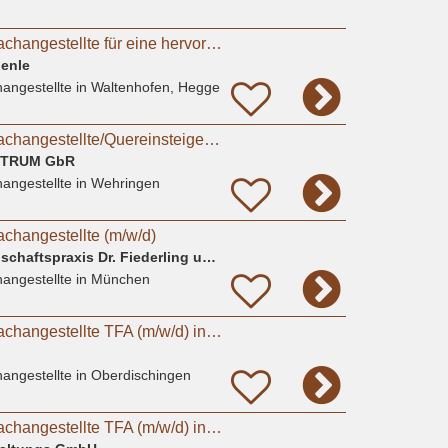
Tiermedizinische Fachangestellte für eine hervorragende Kleintierpraxis gesucht (m/w/d)
ienle
angestellte
in Waltenhofen, Hegge
Tiermedizinische Fachangestellte/Quereinsteiger (m/w/d) +
NTRUM GbR
angestellte
in Wehringen
achangestellte (m/w/d)
Tierärztliche Gemeinschaftspraxis Dr. Fiederling und Dr. Ludwig
angestellte
in München
Tiermedizinische Fachangestellte TFA (m/w/d) in Kleintierpraxis bei Ulm
angestellte
in Oberdischingen
Tiermedizinische Fachangestellte TFA (m/w/d) in Kleintierpraxis bei Ulm