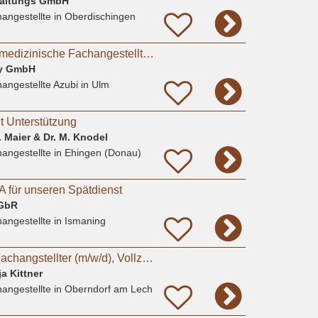
waltungs GmbH
angestellte
in Oberdischingen
Ausbildung als Tiermedizinische Fachangestellte (TFA) (m/w/d) bei Tierärzte am Kuhberg in Ulm
ny GmbH
angestellte Azubi
in Ulm
ht Unterstützung
. Maier & Dr. M. Knodel
angestellte
in Ehingen (Donau)
A für unseren Spätdienst
 GbR
angestellte
in Ismaning
Tiermedizinischer Fachangstellter (m/w/d), Vollzeit oder Teilzeit
ja Kittner
angestellte
in Oberndorf am Lech