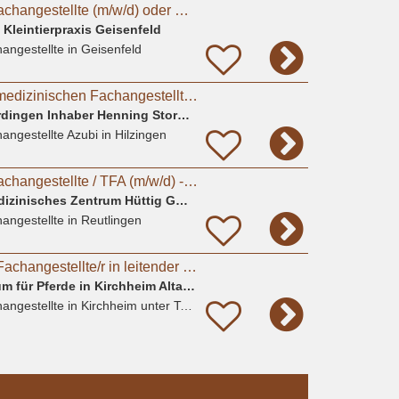
Tiermedizinische Fachangestellte (m/w/d) oder Quereinsteiger (m/w/d)
Kleintierpraxis Geisenfeld
angestellte
in Geisenfeld
Ausbildung zur tiermedizinischen Fachangestellten m/w/d
Tierarztpraxis Weiterdingen Inhaber Henning Storm und Jasper Flieder
angestellte Azubi
in Hilzingen
Tiermedizinische Fachangestellte / TFA (m/w/d) - Reutlingen
AniCura Kleintiermedizinisches Zentrum Hüttig GmbH
angestellte
in Reutlingen
Tiermedizinische/r Fachangestellte/r in leitender Funktion (m/w/d) für unser tierärztliches
Tierärztliches Zentrum für Pferde in Kirchheim Altano GmbH
angestellte
in Kirchheim unter Teck