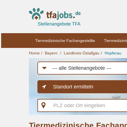
Stellenangebote TFA
Tiermedizinische Fachangestellte
Tiermedizini
Home
Bayern
Landkreis Ostallgäu
Hopferau
Job-
Kategorie
Standort ermitteln
oder
PLZ
oder
Ort
eingeben
Tiermedizinische Fachang