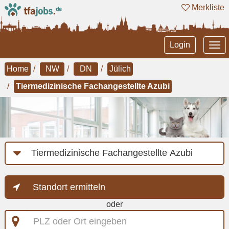
Merkliste
Tog
Login
nav
Home
NW
DN
Jülich
Tiermedizinische Fachangestellte Azubi
Job-
Kategorie
Standort ermitteln
oder
PLZ
oder