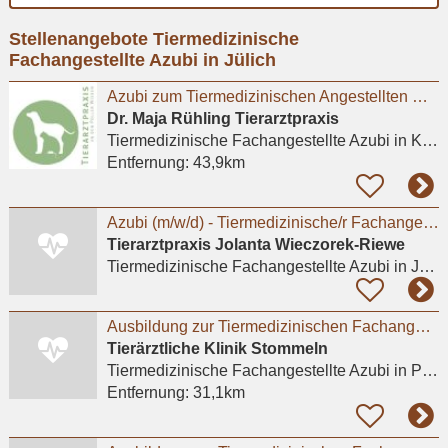
Ort
Stellenangebote Tiermedizinische
eingeben
Fachangestellte Azubi in Jülich
Azubi zum Tiermedizinischen Angestellten m/w/d in Kleintierpraxis Köln Poll gesucht
Dr. Maja Rühling Tierarztpraxis
Tiermedizinische Fachangestellte Azubi
in Köln
Entfernung:
43,9km
Azubi (m/w/d) - Tiermedizinische/r Fachangestellte/r 2026 - Praktikum möglich
Tierarztpraxis Jolanta Wieczorek-Riewe
Tiermedizinische Fachangestellte Azubi
in Jülich
Ausbildung zur Tiermedizinischen Fachangestellten (m/w/d) ab August 2026
Tierärztliche Klinik Stommeln
Tiermedizinische Fachangestellte Azubi
in Pulheim, Stommeln
Entfernung:
31,1km