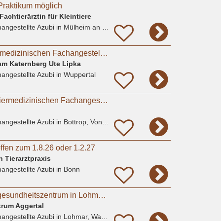
Praktikum möglich
achtierärztin für Kleintiere
angestellte Azubi
in Mülheim an der Ruhr
Ausbildung zur Tiermedizinischen Fachangestellten (m/w/d)
 am Katernberg Ute Lipka
angestellte Azubi
in Wuppertal
Ausbildung zur/m Tiermedizinischen Fachangestellten (m/w/d) - Praktikum möglich
angestellte Azubi
in Bottrop, Vonderort
ffen zum 1.8.26 oder 1.2.27
 Tierarztpraxis
angestellte Azubi
in Bonn
Ausbildung im Tiergesundheitszentrum in Lohmar m/w/d
trum Aggertal
angestellte Azubi
in Lohmar, Wahlscheid