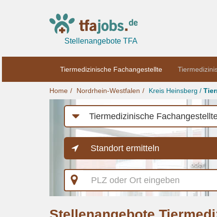
Stellenangebote TFA
Tiermedizinische Fachangestellte
Tiermedizini
Home
Nordrhein-Westfalen
Kreis Heinsberg /
Tie
Job-
Kategorie
Standort ermitteln
oder
PLZ
oder
Ort
eingeben
Stellenangebote Tiermedi