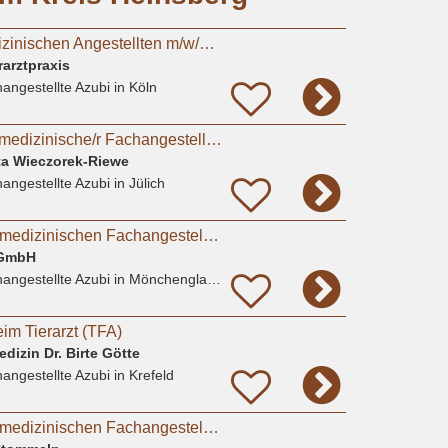
Azubi zum Tiermedizinischen Angestellten m/w/d in Kleintierpraxis Köln Poll gesucht
rarztpraxis
angestellte Azubi
in Köln
Azubi (m/w/d) - Tiermedizinische/r Fachangestellte/r 2026 - Praktikum möglich
nta Wieczorek-Riewe
angestellte Azubi
in Jülich
Ausbildung zur Tiermedizinischen Fachangestellten (m/w/d) 2026 - Mönchengladbach / Bökelberg
 GmbH
angestellte Azubi
in Mönchengladbach
im Tierarzt (TFA)
edizin Dr. Birte Götte
angestellte Azubi
in Krefeld
Ausbildung zur Tiermedizinischen Fachangestellten (m/w/d) ab August 2026