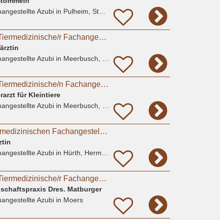
 Stommeln
angestellte Azubi
in Pulheim, Stommeln
Ausbildung 2026 - Tiermedizinische/r Fachangestellte/r (w/m/d).
ärztin
angestellte Azubi
in Meerbusch, Büderich
Ausbildung 2026 - Tiermedizinische/n Fachangestellte/n (m/w/d)
rarzt für Kleintiere
angestellte Azubi
in Meerbusch, Lank-Latum
Ausbildung zur Tiermedizinischen Fachangestellten
ztin
angestellte Azubi
in Hürth, Hermülheim
Ausbildung 2027 - Tiermedizinische/r Fachangestellte/r (m/w/d) # Praktikum möglich
nschaftspraxis Dres. Matburger
angestellte Azubi
in Moers