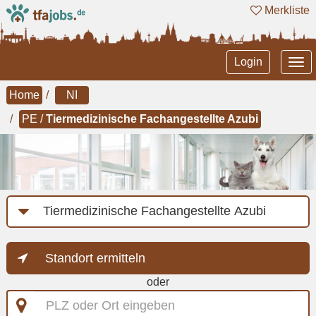
Merkliste
Tog
Login
nav
Home
NI
PE /
Tiermedizinische Fachangestellte Azubi
Job-
Kategorie
Standort ermitteln
oder
PLZ
oder