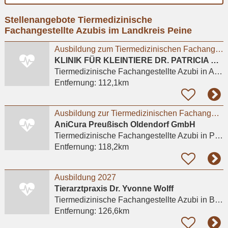
Ort
Stellenangebote Tiermedizinische
eingeben
Fachangestellte Azubis im Landkreis Peine
Ausbildung zum Tiermedizinischen Fachangestellten (m/w/d) ab 01.08.2027
KLINIK FÜR KLEINTIERE DR. PATRICIA WERHAHN
Tiermedizinische Fachangestellte Azubi
in Ahausen
Entfernung:
112,1km
Ausbildung zur Tiermedizinischen Fachangestellten (m/w/d) Preußisch Oldendorf
AniCura Preußisch Oldendorf GmbH
Tiermedizinische Fachangestellte Azubi
in Preußisch Oldendorf, Harlinghausen
Entfernung:
118,2km
Ausbildung 2027
Tierarztpraxis Dr. Yvonne Wolff
Tiermedizinische Fachangestellte Azubi
in Bremen (Stadt), Borgfeld
Entfernung:
126,6km