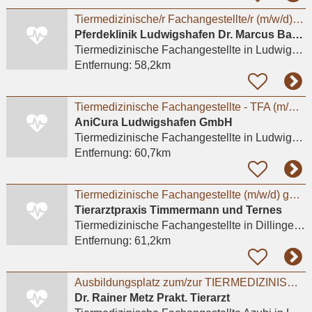
Tiermedizinische/r Fachangestellte/r (m/w/d) in Voll- und Teilzeit gesucht
Pferdeklinik Ludwigshafen Dr. Marcus Bayer, Dr. Wigo Horstmann, Dr. Johanna Engl
Tiermedizinische Fachangestellte
in Ludwigshafen am Rhein, Maudach
Entfernung:
58,2km
Tiermedizinische Fachangestellte - TFA (m/w/d) – Ludwigshafen
AniCura Ludwigshafen GmbH
Tiermedizinische Fachangestellte
in Ludwigshafen am Rhein
Entfernung:
60,7km
Tiermedizinische Fachangestellte (m/w/d) gesucht/Teilzeit oder Vollzeit – Raum Saarlouis /
Tierarztpraxis Timmermann und Ternes
Tiermedizinische Fachangestellte
in Dillingen/Saar
Entfernung:
61,2km
Ausbildungsplatz zum/zur TIERMEDIZINISCHEN FACHANGESTELLTEN (m/w/d) 2026
Dr. Rainer Metz Prakt. Tierarzt