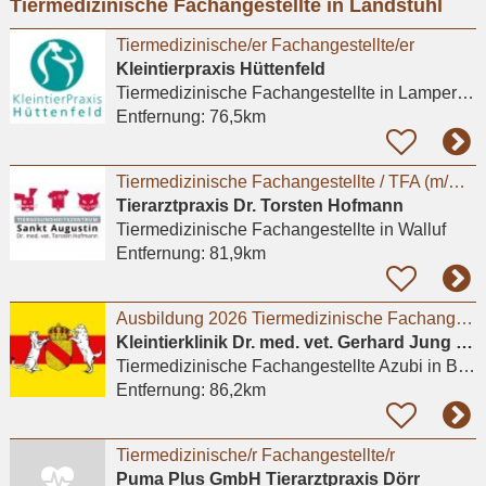
Tiermedizinische Fachangestellte in Landstuhl
eingeben
Tiermedizinische/er Fachangestellte/er
Kleintierpraxis Hüttenfeld
Tiermedizinische Fachangestellte
in Lampertheim, Hüttenfeld
Entfernung:
76,5km
Tiermedizinische Fachangestellte / TFA (m/w/d) – Walluf / Wiesbaden / Hessen
Tierarztpraxis Dr. Torsten Hofmann
Tiermedizinische Fachangestellte
in Walluf
Entfernung:
81,9km
Ausbildung 2026 Tiermedizinische Fachangestellte (m/w/d)
Kleintierklinik Dr. med. vet. Gerhard Jung & Dr.med. vet. Ralph Parrisius
Tiermedizinische Fachangestellte Azubi
in Baden-Baden
Entfernung:
86,2km
Tiermedizinische/r Fachangestellte/r
Puma Plus GmbH Tierarztpraxis Dörr