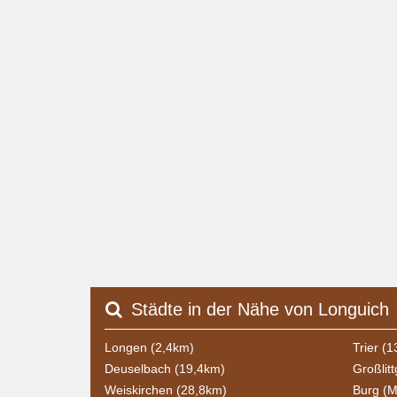
Städte in der Nähe von Longuich
Longen (2,4km)
Trier (
Deuselbach (19,4km)
Großlit
Weiskirchen (28,8km)
Burg (M