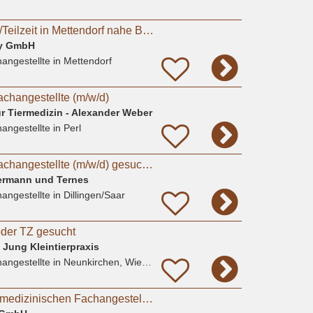
TFA (m/w/d) in Voll-/Teilzeit in Mettendorf nahe Bitburg bei Tierärzte Mettendorf GmbH
ny GmbH
angestellte
in Mettendorf
achangestellte (m/w/d)
 Tiermedizin - Alexander Weber
angestellte
in Perl
Tiermedizinische Fachangestellte (m/w/d) gesucht/Teilzeit oder Vollzeit – Raum Saarlouis /
mermann und Ternes
angestellte
in Dillingen/Saar
oder TZ gesucht
a Jung Kleintierpraxis
angestellte
in Neunkirchen, Wiebelskirchen
Ausbildung zur Tiermedizinischen Fachangestellten / TFA (m/w/d) 2027