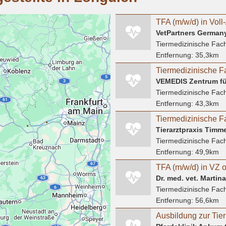
VetPartners Germa
Tiermedizinische Fach
Entfernung:
35,3km
Tiermedizinische F
VEMEDIS Zentrum für
Tiermedizinische Fach
Entfernung:
43,3km
Tierarztpraxis Tim
Tiermedizinische Fach
Entfernung:
49,9km
TFA (m/w/d) in VZ 
Dr. med. vet. Martin
Tiermedizinische Fach
Entfernung:
56,6km