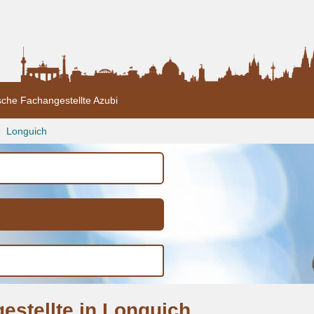
sche Fachangestellte Azubi
Longuich
estellte in Longuich