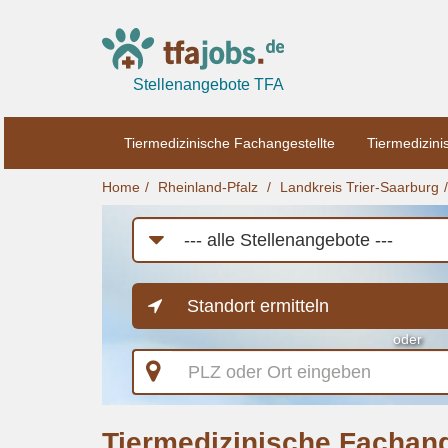
Stellenangebote TFA
Tiermedizinische Fachangestellte
Tiermedizini
Home
Rheinland-Pfalz
Landkreis Trier-Saarburg
Job-
Kategorie
Standort ermitteln
oder
PLZ
oder
Ort
eingeben
Tiermedizinische Fachang