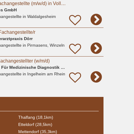
Tiermedizinische Fachangestellte (m/w/d) in Voll- und Teilzeit
les GmbH
angestellte
in Waldalgesheim
Fachangestellte/r
arztpraxis Dörr
angestellte
in Pirmasens, Winzeln
achangestellter (w/m/d)
Bioscientia - Institut Für Medizinische Diagnostik GmbH
angestellte
in Ingelheim am Rhein
Thalfang (18,1km)
Etteldorf (28,5km)
Mettendorf (35,3km)