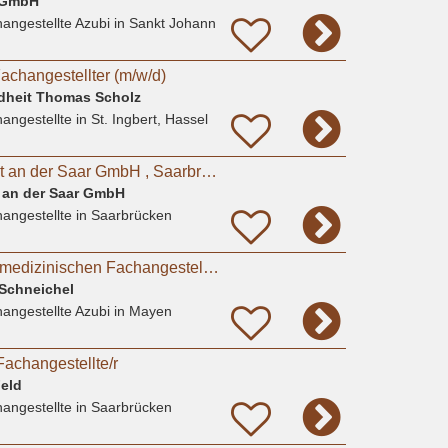
m GmbH
angestellte Azubi
in Sankt Johann
achangestellter (m/w/d)
ndheit Thomas Scholz
angestellte
in St. Ingbert, Hassel
TGS Tiergesundheit an der Saar GmbH , Saarbrücken : Tiermed. Fachangestellte/r, Teilzeit
 an der Saar GmbH
angestellte
in Saarbrücken
Ausbildung zur Tiermedizinischen Fachangestellten / TFA (m/w/d) 2027
r Schneichel
angestellte Azubi
in Mayen
Fachangestellte/r
Feld
angestellte
in Saarbrücken