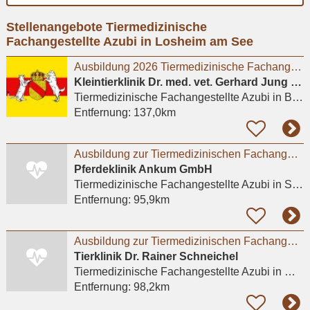
Ort
Stellenangebote Tiermedizinische
eingeben
Fachangestellte Azubi in Losheim am See
Ausbildung 2026 Tiermedizinische Fachangestellte (m/w/d)
Kleintierklinik Dr. med. vet. Gerhard Jung & Dr.med. vet. Ralph Parrisius
Tiermedizinische Fachangestellte Azubi
in Baden-Baden
Entfernung:
137,0km
Ausbildung zur Tiermedizinischen Fachangestellten / TFA (m/w/d) 2027
Pferdeklinik Ankum GmbH
Tiermedizinische Fachangestellte Azubi
in Sankt Johann
Entfernung:
95,9km
Ausbildung zur Tiermedizinischen Fachangestellten / TFA (m/w/d) 2027
Tierklinik Dr. Rainer Schneichel
Tiermedizinische Fachangestellte Azubi
in Mayen
Entfernung:
98,2km