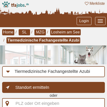
Merkliste
Tog
Login
nav
Home
SL
MZG
Losheim am See
Tiermedizinische Fachangestellte Azubi
Job-
Kategorie
Standort ermitteln
oder
PLZ
oder