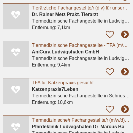
Tierärztiche Fachangestellte/r (div) für unsere Kleintierpraxis in Ludwigshafen Friesenheim.
Dr. Rainer Metz Prakt. Tierarzt
Tiermedizinische Fachangestellte
in Ludwigshafen am Rhein, Friesenheim/Nord
Entfernung:
7,1km
Tiermedizinische Fachangestellte - TFA (m/w/d) – Ludwigshafen
AniCura Ludwigshafen GmbH
Tiermedizinische Fachangestellte
in Ludwigshafen am Rhein
Entfernung:
9,4km
TFA für Katzenpraxis gesucht
Katzenpraxis7Leben
Tiermedizinische Fachangestellte
in Schriesheim
Entfernung:
10,6km
Tiermedizinische/r Fachangestellte/r (m/w/d) in Voll- und Teilzeit gesucht
Pferdeklinik Ludwigshafen Dr. Marcus Bayer, Dr. Wigo Horstmann, Dr. Johanna Engl