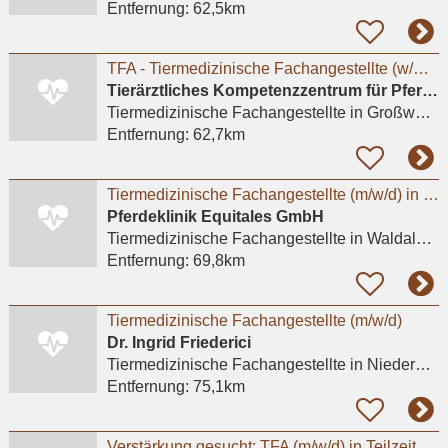
Entfernung:
62,5km
TFA - Tiermedizinische Fachangestellte (w/m/d) für unsere Pferdeklinik, Schwerpunkt OP/ Anästhesie
Tierärztliches Kompetenzzentrum für Pferde Großwallstadt Altano GmbH
Tiermedizinische Fachangestellte
in Großwallstadt
Entfernung:
62,7km
Tiermedizinische Fachangestellte (m/w/d) in Voll- und Teilzeit
Pferdeklinik Equitales GmbH
Tiermedizinische Fachangestellte
in Waldalgesheim
Entfernung:
69,8km
Tiermedizinische Fachangestellte (m/w/d)
Dr. Ingrid Friederici
Tiermedizinische Fachangestellte
in Niedernhausen
Entfernung:
75,1km
Verstärkung gesucht: TFA (m/w/d) in Teilzeit für familiäre Kleintierpraxis in Niedernhausen