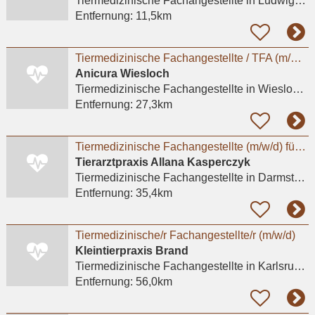
Tiermedizinische Fachangestellte
in Ludwigshafen am Rhein, Maudach
Entfernung:
11,5km
Tiermedizinische Fachangestellte / TFA (m/w/d) – Wiesloch (Heidelberg)
Anicura Wiesloch
Tiermedizinische Fachangestellte
in Wiesloch, Frauenweiler
Entfernung:
27,3km
Tiermedizinische Fachangestellte (m/w/d) für Internistik, Ambulanz & Sprechstunde | Darmstadt
Tierarztpraxis Allana Kasperczyk
Tiermedizinische Fachangestellte
in Darmstadt, Eberstadt
Entfernung:
35,4km
Tiermedizinische/r Fachangestellte/r (m/w/d)
Kleintierpraxis Brand
Tiermedizinische Fachangestellte
in Karlsruhe, Mühlburg
Entfernung:
56,0km