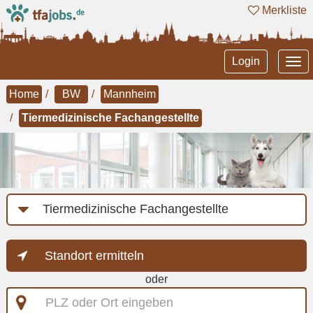
Merkliste
Tog
Login
nav
Home
BW
Mannheim
Tiermedizinische Fachangestellte
Job-
Kategorie
Standort ermitteln
oder
PLZ
oder