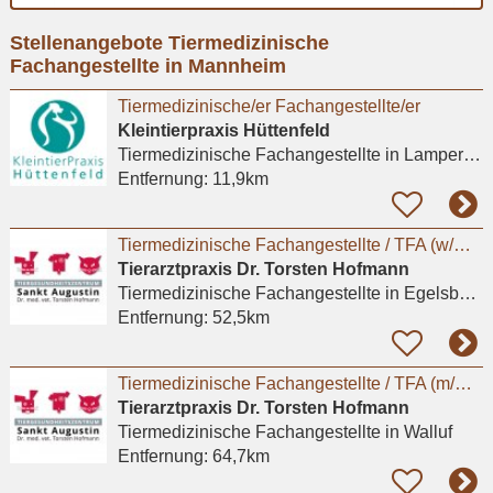
Ort
Stellenangebote Tiermedizinische
eingeben
Fachangestellte in Mannheim
Tiermedizinische/er Fachangestellte/er
Kleintierpraxis Hüttenfeld
Tiermedizinische Fachangestellte
in Lampertheim, Hüttenfeld
Entfernung:
11,9km
Tiermedizinische Fachangestellte / TFA (w/m/d) - Egelsbach / Hessen
Tierarztpraxis Dr. Torsten Hofmann
Tiermedizinische Fachangestellte
in Egelsbach
Entfernung:
52,5km
Tiermedizinische Fachangestellte / TFA (m/w/d) – Walluf / Wiesbaden / Hessen
Tierarztpraxis Dr. Torsten Hofmann
Tiermedizinische Fachangestellte
in Walluf
Entfernung:
64,7km