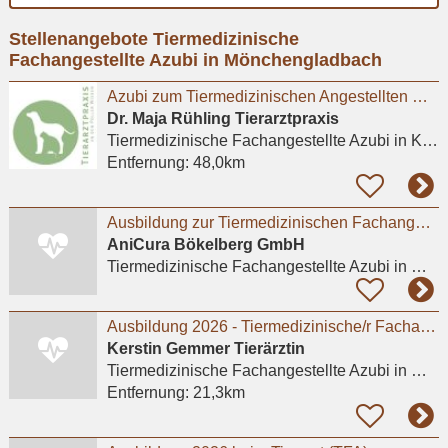
Ort
Stellenangebote Tiermedizinische
eingeben
Fachangestellte Azubi in Mönchengladbach
Azubi zum Tiermedizinischen Angestellten m/w/d in Kleintierpraxis Köln Poll gesucht
Dr. Maja Rühling Tierarztpraxis
Tiermedizinische Fachangestellte Azubi
in Köln
Entfernung:
48,0km
Ausbildung zur Tiermedizinischen Fachangestellten (m/w/d) 2026 - Mönchengladbach / Bökelberg
AniCura Bökelberg GmbH
Tiermedizinische Fachangestellte Azubi
in Mönchengladbach
Ausbildung 2026 - Tiermedizinische/r Fachangestellte/r (w/m/d).
Kerstin Gemmer Tierärztin
Tiermedizinische Fachangestellte Azubi
in Meerbusch, Büderich
Entfernung:
21,3km