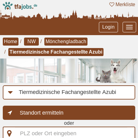
Merkliste
Tog
Login
nav
Home
NW
Mönchengladbach
Tiermedizinische Fachangestellte Azubi
Job-
Kategorie
Standort ermitteln
oder
PLZ
oder