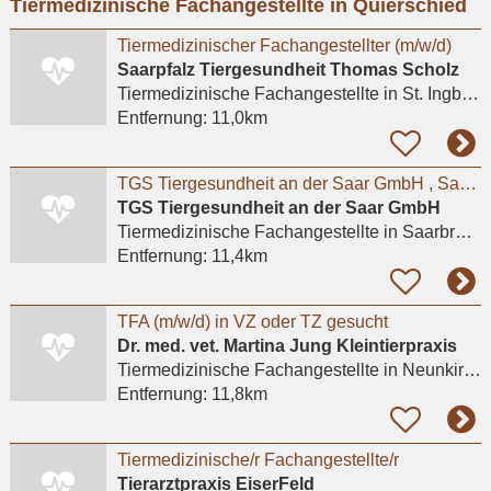
Tiermedizinische Fachangestellte in Quierschied
eingeben
Tiermedizinischer Fachangestellter (m/w/d)
Saarpfalz Tiergesundheit Thomas Scholz
Tiermedizinische Fachangestellte
in St. Ingbert, Hassel
Entfernung:
11,0km
TGS Tiergesundheit an der Saar GmbH , Saarbrücken : Tiermed. Fachangestellte/r, Teilzeit
TGS Tiergesundheit an der Saar GmbH
Tiermedizinische Fachangestellte
in Saarbrücken
Entfernung:
11,4km
TFA (m/w/d) in VZ oder TZ gesucht
Dr. med. vet. Martina Jung Kleintierpraxis
Tiermedizinische Fachangestellte
in Neunkirchen, Wiebelskirchen
Entfernung:
11,8km
Tiermedizinische/r Fachangestellte/r
Tierarztpraxis EiserFeld