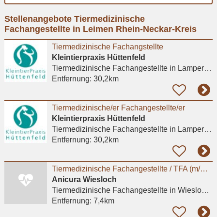
Ort
Stellenangebote Tiermedizinische
eingeben
Fachangestellte in Leimen Rhein-Neckar-Kreis
Tiermedizinische Fachangstellte
Kleintierpraxis Hüttenfeld
Tiermedizinische Fachangestellte
in Lampertheim, Hüttenfeld
Entfernung:
30,2km
Tiermedizinische/er Fachangestellte/er
Kleintierpraxis Hüttenfeld
Tiermedizinische Fachangestellte
in Lampertheim, Hüttenfeld
Entfernung:
30,2km
Tiermedizinische Fachangestellte / TFA (m/w/d) – Wiesloch (Heidelberg)
Anicura Wiesloch
Tiermedizinische Fachangestellte
in Wiesloch, Frauenweiler
Entfernung:
7,4km