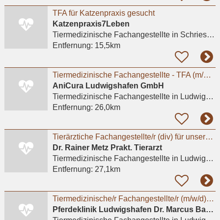
TFA für Katzenpraxis gesucht
Katzenpraxis7Leben
Tiermedizinische Fachangestellte
in Schriesheim
Entfernung:
15,5km
Tiermedizinische Fachangestellte - TFA (m/w/d) – Ludwigshafen
AniCura Ludwigshafen GmbH
Tiermedizinische Fachangestellte
in Ludwigshafen am Rhein
Entfernung:
26,0km
Tierärztiche Fachangestellte/r (div) für unsere Kleintierpraxis in Ludwigshafen Friesenheim.
Dr. Rainer Metz Prakt. Tierarzt
Tiermedizinische Fachangestellte
in Ludwigshafen am Rhein, Friesenheim/Nord
Entfernung:
27,1km
Tiermedizinische/r Fachangestellte/r (m/w/d) in Voll- und Teilzeit gesucht
Pferdeklinik Ludwigshafen Dr. Marcus Bayer, Dr. Wigo Horstmann, Dr. Johanna Engl