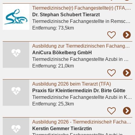
Tiermedizinische(r) Fachangestellte(r) (TFA,m/w/d) in Voll-oder Teilzeit
Dr. Stephan Schubert Tierarzt
Tiermedizinische Fachangestellte
in Remscheid, Lüttringhausen
Entfernung:
73,5km
Ausbildung zur Tiermedizinischen Fachangestellten (m/w/d) 2026 - Mönchengladbach / Bökelberg
AniCura Bökelberg GmbH
Tiermedizinische Fachangestellte Azubi
in Mönchengladbach
Entfernung:
21,0km
Ausbildung 2026 beim Tierarzt (TFA)
Praxis für Kleintiermedizin Dr. Birte Götte
Tiermedizinische Fachangestellte Azubi
in Krefeld
Entfernung:
25,3km
Ausbildung 2026 - Tiermedizinische/r Fachangestellte/r (w/m/d).
Kerstin Gemmer Tierärztin