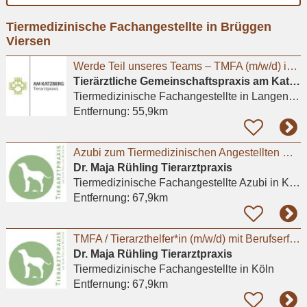
Ort
Tiermedizinische Fachangestellte in Brüggen
eingeben
Viersen
Werde Teil unseres Teams – TMFA (m/w/d) in Vollzeit
Tierärztliche Gemeinschaftspraxis am Katzberg – Köhn-Wieser und Wieser (GbR)
Tiermedizinische Fachangestellte
in Langenfeld (Rheinland)
Entfernung:
55,9km
Azubi zum Tiermedizinischen Angestellten m/w/d in Kleintierpraxis Köln Poll gesucht
Dr. Maja Rühling Tierarztpraxis
Tiermedizinische Fachangestellte Azubi
in Köln
Entfernung:
67,9km
TMFA / Tierarzthelfer*in (m/w/d) mit Berufserfahrung gesucht / auch Teilzeit möglich
Dr. Maja Rühling Tierarztpraxis
Tiermedizinische Fachangestellte
in Köln
Entfernung:
67,9km