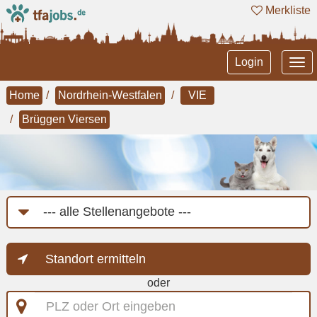
Merkliste
Tog
Login
nav
Home
Nordrhein-Westfalen
VIE
Brüggen Viersen
Job-
Kategorie
Standort ermitteln
oder
PLZ
oder