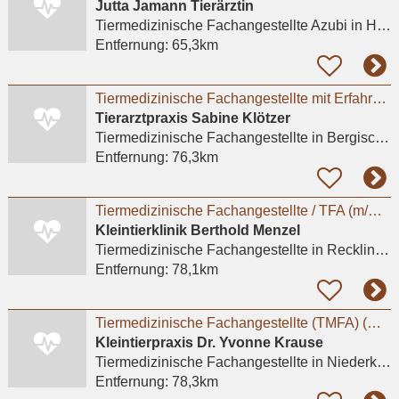
Jutta Jamann Tierärztin
Tiermedizinische Fachangestellte Azubi
in Hürth, Hermülheim
Entfernung:
65,3km
Tiermedizinische Fachangestellte mit Erfahrung (m/w/d)
Tierarztpraxis Sabine Klötzer
Tiermedizinische Fachangestellte
in Bergisch Gladbach, Bensberg
Entfernung:
76,3km
Tiermedizinische Fachangestellte / TFA (m/w/d) für die Anmeldung - Recklinghausen
Kleintierklinik Berthold Menzel
Tiermedizinische Fachangestellte
in Recklinghausen
Entfernung:
78,1km
Tiermedizinische Fachangestellte (TMFA) (m/w/d) in Voll- oder Teilzeit gesucht
Kleintierpraxis Dr. Yvonne Krause
Tiermedizinische Fachangestellte
in Niederkassel
Entfernung:
78,3km