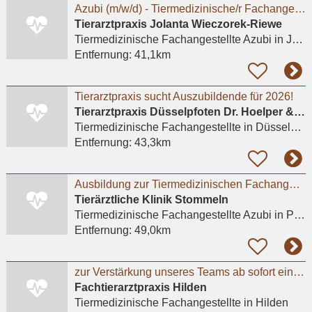
Azubi (m/w/d) - Tiermedizinische/r Fachangestellte/r 2026 - Praktikum möglich
Tierarztpraxis Jolanta Wieczorek-Riewe
Tiermedizinische Fachangestellte Azubi
in Jülich
Entfernung:
41,1km
Tierarztpraxis sucht Auszubildende für 2026!
Tierarztpraxis Düsselpfoten Dr. Hoelper & Dr. Wuchert GbR
Tiermedizinische Fachangestellte
in Düsseldorf
Entfernung:
43,3km
Ausbildung zur Tiermedizinischen Fachangestellten (m/w/d) ab August 2026
Tierärztliche Klinik Stommeln
Tiermedizinische Fachangestellte Azubi
in Pulheim, Stommeln
Entfernung:
49,0km
zur Verstärkung unseres Teams ab sofort eine engagierte und herzliche TFA in Vollzeit.
Fachtierarztpraxis Hilden
Tiermedizinische Fachangestellte
in Hilden