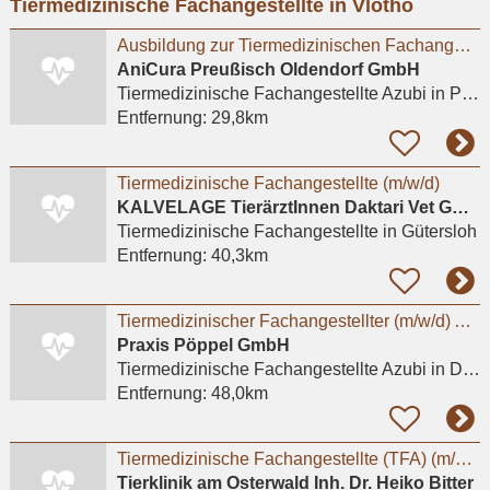
Tiermedizinische Fachangestellte in Vlotho
eingeben
Ausbildung zur Tiermedizinischen Fachangestellten (m/w/d) Preußisch Oldendorf
AniCura Preußisch Oldendorf GmbH
Tiermedizinische Fachangestellte Azubi
in Preußisch Oldendorf, Harlinghausen
Entfernung:
29,8km
Tiermedizinische Fachangestellte (m/w/d)
KALVELAGE TierärztInnen Daktari Vet GmbH
Tiermedizinische Fachangestellte
in Gütersloh
Entfernung:
40,3km
Tiermedizinischer Fachangestellter (m/w/d) Ausbildung 2026
Praxis Pöppel GmbH
Tiermedizinische Fachangestellte Azubi
in Delbrück, Anreppen
Entfernung:
48,0km
Tiermedizinische Fachangestellte (TFA) (m/w/d)
Tierklinik am Osterwald Inh. Dr. Heiko Bitter