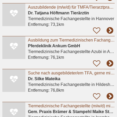
Auszubildende (m/w/d) für TMFA/Tierarztpraxis in Hannover gesucht
Dr. Tatjana Höftmann Tierärztin
Tiermedizinische Fachangestellte
in Hannover
Entfernung:
73,1km
Ausbildung zum Tiermedizinischen Fachangestellten / TFA (m/w/d) 2027
Pferdeklinik Ankum GmbH
Tiermedizinische Fachangestellte Azubi
in Ankum, Rüssel
Entfernung:
76,1km
Suche nach ausgebildeter/em TFA, gerne mit ZusatzqualifikationTierphysiotherapie
Dr. Silke Mateika
Tiermedizinische Fachangestellte
in Hildesheim
Entfernung:
76,8km
Tiermedizinische Fachangestellte (m/w/d) mit Leidenschaft für Kleintiere gesucht
Gem. Praxis Brämer & Stampehl Maike Stampehl Tierarztpraxis