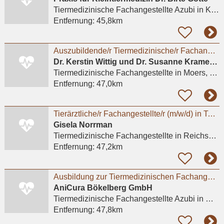
Tiermedizinische Fachangestellte Azubi
in Krefeld
Entfernung:
45,8km
Auszubildende/r Tiermedizinische/r Fachangestellte/r (m/w/d)
Dr. Kerstin Wittig und Dr. Susanne Kramer GbR Kleintierpraxis
Tiermedizinische Fachangestellte
in Moers, Repelen
Entfernung:
47,0km
Tierärztliche/r Fachangestellte/r (m/w/d) in Teilzeit mit ca. 15-20 Wochenstunden gesucht
Gisela Norrman
Tiermedizinische Fachangestellte
in Reichshof, Lepperhof
Entfernung:
47,2km
Ausbildung zur Tiermedizinischen Fachangestellten (m/w/d) 2026 - Mönchengladbach / Bökelberg
AniCura Bökelberg GmbH
Tiermedizinische Fachangestellte Azubi
in Mönchengladbach
Entfernung:
47,8km