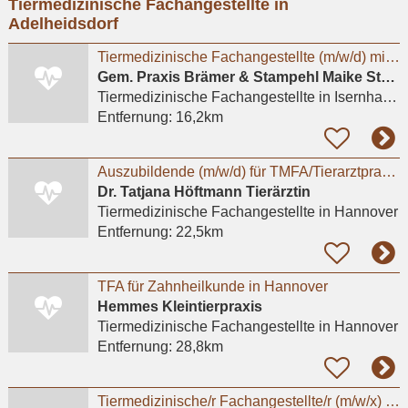
Tiermedizinische Fachangestellte in
eingeben
Adelheidsdorf
Tiermedizinische Fachangestellte (m/w/d) mit Leidenschaft für Kleintiere gesucht
Gem. Praxis Brämer & Stampehl Maike Stampehl Tierarztpraxis
Tiermedizinische Fachangestellte
in Isernhagen, Farster Bauerschaft
Entfernung:
16,2km
Auszubildende (m/w/d) für TMFA/Tierarztpraxis in Hannover gesucht
Dr. Tatjana Höftmann Tierärztin
Tiermedizinische Fachangestellte
in Hannover
Entfernung:
22,5km
TFA für Zahnheilkunde in Hannover
Hemmes Kleintierpraxis
Tiermedizinische Fachangestellte
in Hannover
Entfernung:
28,8km
Tiermedizinische/r Fachangestellte/r (m/w/x) - Standort Hannover