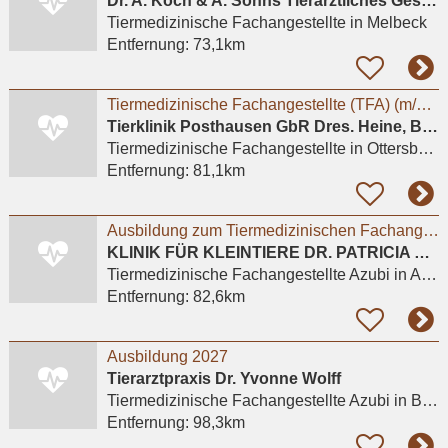
Dr. A. Koch & A. Sohns Tierärztliches Gesundheitszentrum Oerzen GbR
Tiermedizinische Fachangestellte
in Melbeck
Entfernung:
73,1km
Tiermedizinische Fachangestellte (TFA) (m/w/d) - Schwerpunkt OPV und OP
Tierklinik Posthausen GbR Dres. Heine, Bonin und Neumann
Tiermedizinische Fachangestellte
in Ottersberg, Wümmingen
Entfernung:
81,1km
Ausbildung zum Tiermedizinischen Fachangestellten (m/w/d) ab 01.08.2027
KLINIK FÜR KLEINTIERE DR. PATRICIA WERHAHN
Tiermedizinische Fachangestellte Azubi
in Ahausen
Entfernung:
82,6km
Ausbildung 2027
Tierarztpraxis Dr. Yvonne Wolff
Tiermedizinische Fachangestellte Azubi
in Bremen (Stadt), Borgfeld
Entfernung:
98,3km