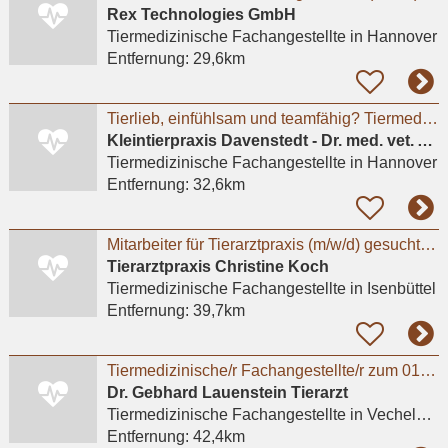
Rex Technologies GmbH
Tiermedizinische Fachangestellte
in Hannover
Entfernung:
29,6km
Tierlieb, einfühlsam und teamfähig? Tiermedizinische Fachangestellte(m/w/d), Tierpfleger*in
Kleintierpraxis Davenstedt - Dr. med. vet. Astrid Krause-Lürig
Tiermedizinische Fachangestellte
in Hannover
Entfernung:
32,6km
Mitarbeiter für Tierarztpraxis (m/w/d) gesucht– flexible Arbeitszeiten, moderne Praxis
Tierarztpraxis Christine Koch
Tiermedizinische Fachangestellte
in Isenbüttel
Entfernung:
39,7km
Tiermedizinische/r Fachangestellte/r zum 01.08.2026
Dr. Gebhard Lauenstein Tierarzt
Tiermedizinische Fachangestellte
in Vechelde, Bodenstedt
Entfernung:
42,4km