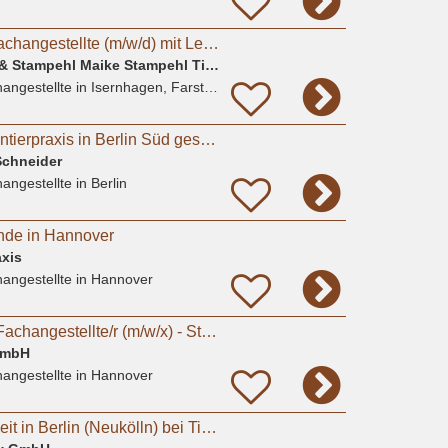
Tiermedizinische Fachangestellte (m/w/d) mit Leidenschaft für Kleintiere gesucht
Gem. Praxis Brämer & Stampehl Maike Stampehl Tierarztpraxis
angestellte
in Isernhagen, Farster Bauerschaft
TFA (m/w/d) für Kleintierpraxis in Berlin Süd gesucht (20-35h)
Schneider
angestellte
in Berlin
nde in Hannover
xis
angestellte
in Hannover
Tiermedizinische/r Fachangestellte/r (m/w/x) - Standort Hannover
GmbH
angestellte
in Hannover
TFA (m/w/d) in Teilzeit in Berlin (Neukölln) bei Tierarztpraxis Sarah Watson