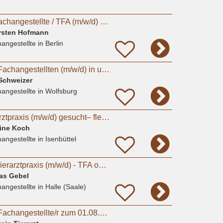
Tiermedizinische Fachangestellte / TFA (m/w/d) – Berlin-Biesdorf
Torsten Hofmann
angestellte
in Berlin
Tiermedizinischen Fachangestellten (m/w/d) in unserer Kleintierarztpraxis in Fallersleben
 Schweizer
angestellte
in Wolfsburg
Mitarbeiter für Tierarztpraxis (m/w/d) gesucht– flexible Arbeitszeiten, moderne Praxis
tine Koch
angestellte
in Isenbüttel
Sommerjob in der Tierarztpraxis (m/w/d) - TFA oder Studierende Tiermedizin
eas Gebel
angestellte
in Halle (Saale)
Tiermedizinische/r Fachangestellte/r zum 01.08.2026