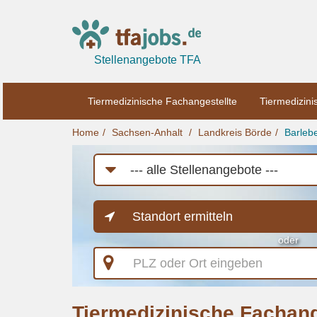
Stellenangebote TFA
Tiermedizinische Fachangestellte
Tiermedizini
Home
Sachsen-Anhalt
Landkreis Börde
Barleb
Job-
Kategorie
Standort ermitteln
oder
PLZ
oder
Ort
eingeben
Tiermedizinische Fachang