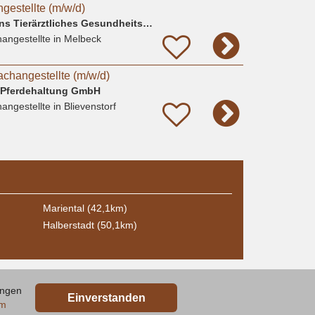
gestellte (m/w/d)
Dr. A. Koch & A. Sohns Tierärztliches Gesundheitszentrum Oerzen GbR
angestellte
in Melbeck
achangestellte (m/w/d)
 Pferdehaltung GmbH
angestellte
in Blievenstorf
Mariental (42,1km)
Halberstadt (50,1km)
ungen
Einverstanden
um
Kontakt
AGB
Datenschutz
Impressum