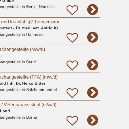
ny GmbH
angestellte
in Berlin, Neukölln
Tierlieb, einfühlsam und teamfähig? Tiermedizinische Fachangestellte(m/w/d), Tierpfleger*in
Kleintierpraxis Davenstedt - Dr. med. vet. Astrid Krause-Lürig
angestellte
in Hannover
achangestellte (m/w/d)
t
angestellte
in Berlin
achangestellte (TFA) (m/w/d)
ld Inh. Dr. Heiko Bitter
angestellte
in Salzhemmendorf, Oldendorf
 / Veterinärassistent (m/w/d)
 Land
angestellte
in Borna