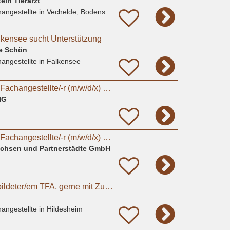
ein Tierarzt
angestellte
in Vechelde, Bodenstedt
alkensee sucht Unterstützung
ne Schön
angestellte
in Falkensee
Tiermedizinische/-r Fachangestellte/-r (m/w/d/x) oder Tierpfleger/-in (m/w/d/x) für den Bereich
IG
Tiermedizinische/-r Fachangestellte/-r (m/w/d/x) oder Tierpfleger/in (m/w/d/x) für den Bereich
Sachsen und Partnerstädte GmbH
Suche nach ausgebildeter/em TFA, gerne mit ZusatzqualifikationTierphysiotherapie
angestellte
in Hildesheim