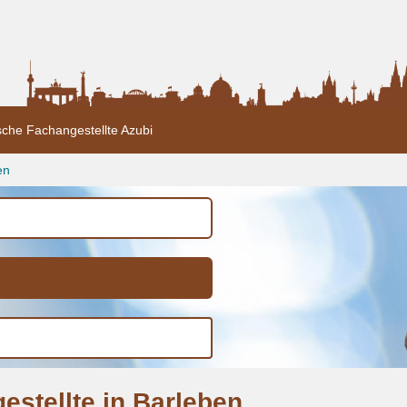
sche Fachangestellte Azubi
en
estellte in Barleben