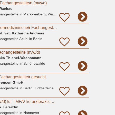
Fachangestellte/n (m/w/d)
s Wachau
angestellte
in Markkleeberg, Wachau
Ausbildungsplatz Tiermedizinische/r Fachangestellte/r gesucht?
ed. vet. Katharina Andreas
angestellte Azubi
in Berlin
achangestellte (m/w/d)
ziska Thienel-Wachsmann
angestellte
in Schönewalde
Fachangestellte/r gesucht
Sörensen GmbH
angestellte
in Berlin, Lichterfelde
Auszubildende (m/w/d) für TMFA/Tierarztpraxis in Hannover gesucht
 Tierärztin
angestellte
in Hannover