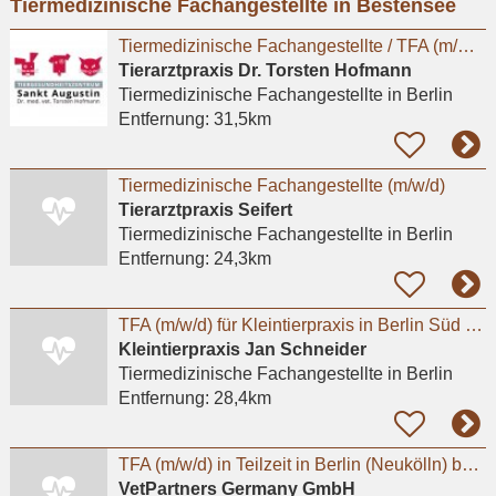
Tiermedizinische Fachangestellte in Bestensee
eingeben
Tiermedizinische Fachangestellte / TFA (m/w/d) – Berlin-Biesdorf
Tierarztpraxis Dr. Torsten Hofmann
Tiermedizinische Fachangestellte
in Berlin
Entfernung:
31,5km
Tiermedizinische Fachangestellte (m/w/d)
Tierarztpraxis Seifert
Tiermedizinische Fachangestellte
in Berlin
Entfernung:
24,3km
TFA (m/w/d) für Kleintierpraxis in Berlin Süd gesucht (20-35h)
Kleintierpraxis Jan Schneider
Tiermedizinische Fachangestellte
in Berlin
Entfernung:
28,4km
TFA (m/w/d) in Teilzeit in Berlin (Neukölln) bei Tierarztpraxis Sarah Watson
VetPartners Germany GmbH