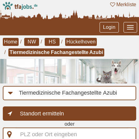
Merkliste
Tog
Login
nav
Home
NW
HS
Hückelhoven
Tiermedizinische Fachangestellte Azubi
Job-
Kategorie
Standort ermitteln
oder
PLZ
oder