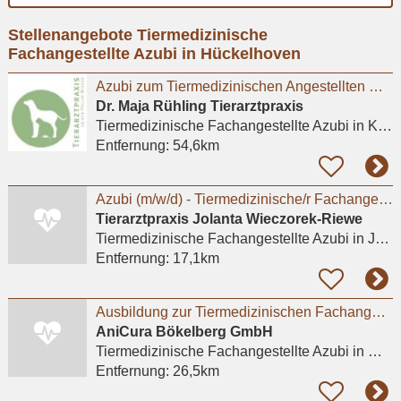
Ort
Stellenangebote Tiermedizinische
eingeben
Fachangestellte Azubi in Hückelhoven
Azubi zum Tiermedizinischen Angestellten m/w/d in Kleintierpraxis Köln Poll gesucht
Dr. Maja Rühling Tierarztpraxis
Tiermedizinische Fachangestellte Azubi
in Köln
Entfernung:
54,6km
Azubi (m/w/d) - Tiermedizinische/r Fachangestellte/r 2026 - Praktikum möglich
Tierarztpraxis Jolanta Wieczorek-Riewe
Tiermedizinische Fachangestellte Azubi
in Jülich
Entfernung:
17,1km
Ausbildung zur Tiermedizinischen Fachangestellten (m/w/d) 2026 - Mönchengladbach / Bökelberg
AniCura Bökelberg GmbH
Tiermedizinische Fachangestellte Azubi
in Mönchengladbach
Entfernung:
26,5km