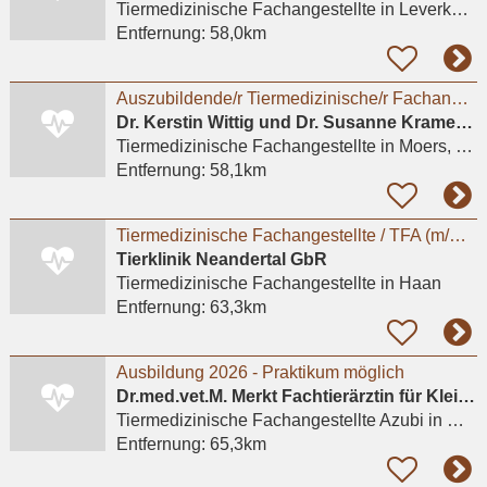
Tiermedizinische Fachangestellte
in Leverkusen, Küppersteg
Entfernung:
58,0km
Auszubildende/r Tiermedizinische/r Fachangestellte/r (m/w/d)
Dr. Kerstin Wittig und Dr. Susanne Kramer GbR Kleintierpraxis
Tiermedizinische Fachangestellte
in Moers, Repelen
Entfernung:
58,1km
Tiermedizinische Fachangestellte / TFA (m/w/d) - Haan (Düsseldorf)
Tierklinik Neandertal GbR
Tiermedizinische Fachangestellte
in Haan
Entfernung:
63,3km
Ausbildung 2026 - Praktikum möglich
Dr.med.vet.M. Merkt Fachtierärztin für Kleintiere
Tiermedizinische Fachangestellte Azubi
in Mülheim an der Ruhr
Entfernung:
65,3km