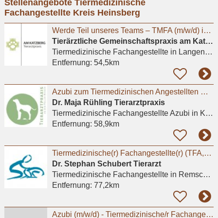
Stellenangebote Tiermedizinische
eingeben
Fachangestellte Kreis Heinsberg
Werde Teil unseres Teams – TMFA (m/w/d) in Vollzeit
Tierärztliche Gemeinschaftspraxis am Katzberg – Köhn-Wieser und Wieser (GbR)
Tiermedizinische Fachangestellte
in Langenfeld (Rheinland)
Entfernung:
54,5km
Azubi zum Tiermedizinischen Angestellten m/w/d in Kleintierpraxis Köln Poll gesucht
Dr. Maja Rühling Tierarztpraxis
Tiermedizinische Fachangestellte Azubi
in Köln
Entfernung:
58,9km
Tiermedizinische(r) Fachangestellte(r) (TFA,m/w/d) in Voll-oder Teilzeit
Dr. Stephan Schubert Tierarzt
Tiermedizinische Fachangestellte
in Remscheid, Lüttringhausen
Entfernung:
77,2km
Azubi (m/w/d) - Tiermedizinische/r Fachangestellte/r 2026 - Praktikum möglich