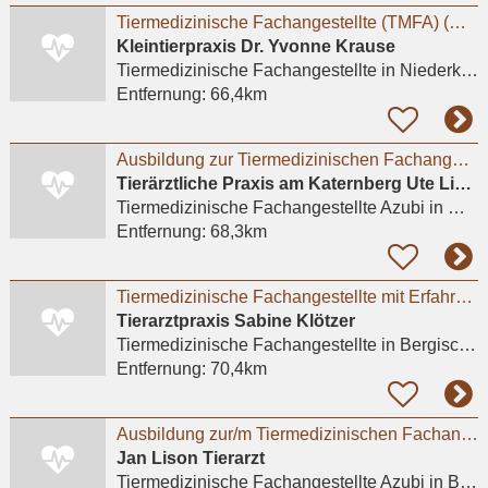
Tiermedizinische Fachangestellte (TMFA) (m/w/d) in Voll- oder Teilzeit gesucht
Kleintierpraxis Dr. Yvonne Krause
Tiermedizinische Fachangestellte
in Niederkassel
Entfernung:
66,4km
Ausbildung zur Tiermedizinischen Fachangestellten (m/w/d)
Tierärztliche Praxis am Katernberg Ute Lipka
Tiermedizinische Fachangestellte Azubi
in Wuppertal
Entfernung:
68,3km
Tiermedizinische Fachangestellte mit Erfahrung (m/w/d)
Tierarztpraxis Sabine Klötzer
Tiermedizinische Fachangestellte
in Bergisch Gladbach, Bensberg
Entfernung:
70,4km
Ausbildung zur/m Tiermedizinischen Fachangestellten (m/w/d) - Praktikum möglich
Jan Lison Tierarzt
Tiermedizinische Fachangestellte Azubi
in Bottrop, Vonderort