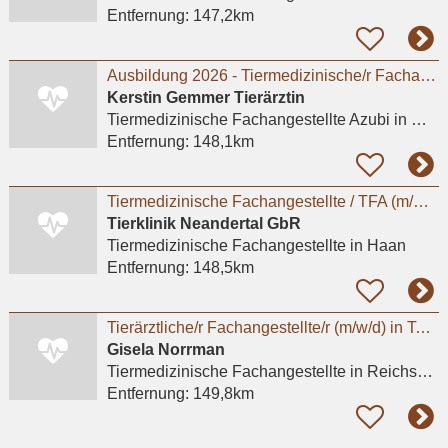
Entfernung:
147,2km
Ausbildung 2026 - Tiermedizinische/r Fachangestellte/r (w/m/d).
Kerstin Gemmer Tierärztin
Tiermedizinische Fachangestellte Azubi
in Meerbusch, Büderich
Entfernung:
148,1km
Tiermedizinische Fachangestellte / TFA (m/w/d) - Haan (Düsseldorf)
Tierklinik Neandertal GbR
Tiermedizinische Fachangestellte
in Haan
Entfernung:
148,5km
Tierärztliche/r Fachangestellte/r (m/w/d) in Teilzeit mit ca. 15-20 Wochenstunden gesucht
Gisela Norrman
Tiermedizinische Fachangestellte
in Reichshof, Lepperhof
Entfernung:
149,8km