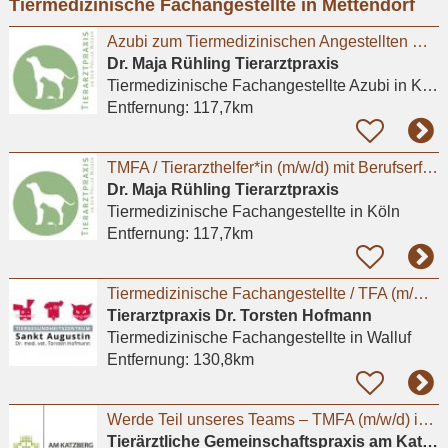
Tiermedizinische Fachangestellte in Mettendorf
eingeben
Azubi zum Tiermedizinischen Angestellten m/w/d in Kleintierpraxis Köln Poll gesucht
Dr. Maja Rühling Tierarztpraxis
Tiermedizinische Fachangestellte Azubi
in Köln
Entfernung:
117,7km
TMFA / Tierarzthelfer*in (m/w/d) mit Berufserfahrung gesucht / auch Teilzeit möglich
Dr. Maja Rühling Tierarztpraxis
Tiermedizinische Fachangestellte
in Köln
Entfernung:
117,7km
Tiermedizinische Fachangestellte / TFA (m/w/d) – Walluf / Wiesbaden / Hessen
Tierarztpraxis Dr. Torsten Hofmann
Tiermedizinische Fachangestellte
in Walluf
Entfernung:
130,8km
Werde Teil unseres Teams – TMFA (m/w/d) in Vollzeit
Tierärztliche Gemeinschaftspraxis am Katzberg – Köhn-Wieser und Wieser (GbR)