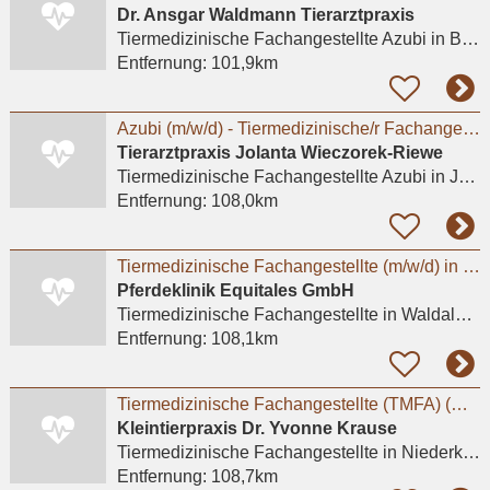
Dr. Ansgar Waldmann Tierarztpraxis
Tiermedizinische Fachangestellte Azubi
in Bonn
Entfernung:
101,9km
Azubi (m/w/d) - Tiermedizinische/r Fachangestellte/r 2026 - Praktikum möglich
Tierarztpraxis Jolanta Wieczorek-Riewe
Tiermedizinische Fachangestellte Azubi
in Jülich
Entfernung:
108,0km
Tiermedizinische Fachangestellte (m/w/d) in Voll- und Teilzeit
Pferdeklinik Equitales GmbH
Tiermedizinische Fachangestellte
in Waldalgesheim
Entfernung:
108,1km
Tiermedizinische Fachangestellte (TMFA) (m/w/d) in Voll- oder Teilzeit gesucht
Kleintierpraxis Dr. Yvonne Krause
Tiermedizinische Fachangestellte
in Niederkassel
Entfernung:
108,7km