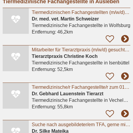
Tiermedizinische Fachangestellte in Ausleben
eingeben
Tiermedizinischen Fachangestellten (m/w/d) in unserer Kleintierarztpraxis in Fallersleben
Dr. med. vet. Martin Schweizer
Tiermedizinische Fachangestellte
in Wolfsburg
Entfernung:
46,2km
Mitarbeiter für Tierarztpraxis (m/w/d) gesucht– flexible Arbeitszeiten, moderne Praxis
Tierarztpraxis Christine Koch
Tiermedizinische Fachangestellte
in Isenbüttel
Entfernung:
52,5km
Tiermedizinische/r Fachangestellte/r zum 01.08.2026
Dr. Gebhard Lauenstein Tierarzt
Tiermedizinische Fachangestellte
in Vechelde, Bodenstedt
Entfernung:
55,8km
Suche nach ausgebildeter/em TFA, gerne mit ZusatzqualifikationTierphysiotherapie
Dr. Silke Mateika