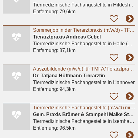
Tiermedizinische Fachangestellte
in Hildesheim
Entfernung:
79,6km
Sommerjob in der Tierarztpraxis (m/w/d) - TFA oder Studierende Tiermedizin
Tierarztpraxis Andreas Gebel
Tiermedizinische Fachangestellte
in Halle (Saale)
Entfernung:
87,1km
Auszubildende (m/w/d) für TMFA/Tierarztpraxis in Hannover gesucht
Dr. Tatjana Höftmann Tierärztin
Tiermedizinische Fachangestellte
in Hannover
Entfernung:
94,3km
Tiermedizinische Fachangestellte (m/w/d) mit Leidenschaft für Kleintiere gesucht
Gem. Praxis Brämer & Stampehl Maike Stampehl Tierarztpraxis
Tiermedizinische Fachangestellte
in Isernhagen, Farster Bauerschaft
Entfernung:
96,5km