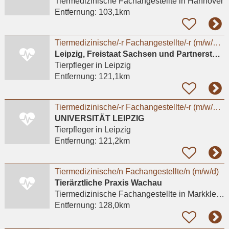
Tiermedizinische Fachangestellte
in Hannover
Entfernung:
103,1km
Tiermedizinische/-r Fachangestellte/-r (m/w/d/x) oder Tierpfleger/in (m/w/d/x) für den Bereich
Leipzig, Freistaat Sachsen und Partnerstädte GmbH
Tierpfleger
in Leipzig
Entfernung:
121,1km
Tiermedizinische/-r Fachangestellte/-r (m/w/d/x) oder Tierpfleger/-in (m/w/d/x) für den Bereich
UNIVERSITÄT LEIPZIG
Tierpfleger
in Leipzig
Entfernung:
121,2km
Tiermedizinische/n Fachangestellte/n (m/w/d)
Tierärztliche Praxis Wachau
Tiermedizinische Fachangestellte
in Markkleeberg, Wachau
Entfernung:
128,0km