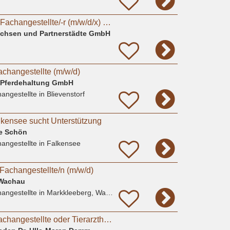
Tiermedizinische/-r Fachangestellte/-r (m/w/d/x) oder Tierpfleger/in (m/w/d/x) für den Bereich
Sachsen und Partnerstädte GmbH
achangestellte (m/w/d)
 Pferdehaltung GmbH
angestellte
in Blievenstorf
alkensee sucht Unterstützung
ne Schön
angestellte
in Falkensee
Fachangestellte/n (m/w/d)
s Wachau
angestellte
in Markkleeberg, Wachau
Tiermedizinische Fachangestellte oder Tierarzthelferin