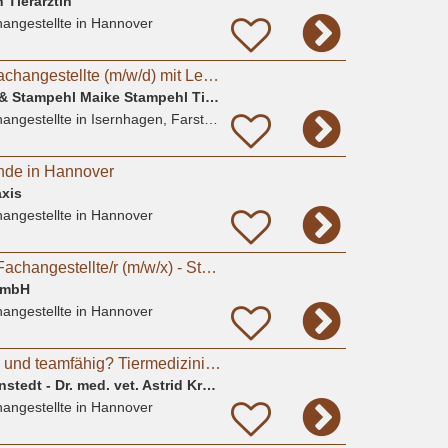
 Tierärztin
angestellte
in Hannover
Tiermedizinische Fachangestellte (m/w/d) mit Leidenschaft für Kleintiere gesucht
Gem. Praxis Brämer & Stampehl Maike Stampehl Tierarztpraxis
angestellte
in Isernhagen, Farster Bauerschaft
nde in Hannover
xis
angestellte
in Hannover
Tiermedizinische/r Fachangestellte/r (m/w/x) - Standort Hannover
GmbH
angestellte
in Hannover
Tierlieb, einfühlsam und teamfähig? Tiermedizinische Fachangestellte(m/w/d), Tierpfleger*in
Kleintierpraxis Davenstedt - Dr. med. vet. Astrid Krause-Lürig
angestellte
in Hannover