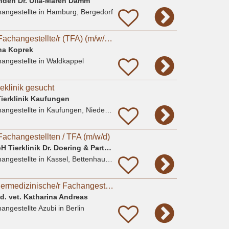
landen Dr. Ulla-Maren Damm
angestellte
in Hamburg, Bergedorf
Tiermedizinische/r Fachangestellte/r (TFA) (m/w/d) in Teilzeit
nna Koprek
angestellte
in Waldkappel
deklinik gesucht
ierklinik Kaufungen
angestellte
in Kaufungen, Niederkaufungen
Fachangestellten / TFA (m/w/d)
AniCura Kassel GmbH Tierklinik Dr. Doering & Partner
angestellte
in Kassel, Bettenhausen
Ausbildungsplatz Tiermedizinische/r Fachangestellte/r gesucht?
ed. vet. Katharina Andreas
angestellte Azubi
in Berlin