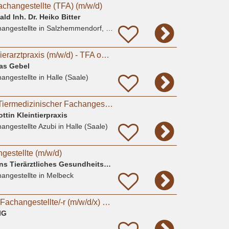
achangestellte (TFA) (m/w/d)
ld Inh. Dr. Heiko Bitter
angestellte
in Salzhemmendorf, Oldendorf
Sommerjob in der Tierarztpraxis (m/w/d) - TFA oder Studierende Tiermedizin
eas Gebel
angestellte
in Halle (Saale)
Ausbildung 2026 - Tiermedizinischer Fachangestellter (m/w/d)
ottin Kleintierpraxis
angestellte Azubi
in Halle (Saale)
gestellte (m/w/d)
Dr. A. Koch & A. Sohns Tierärztliches Gesundheitszentrum Oerzen GbR
angestellte
in Melbeck
Tiermedizinische/-r Fachangestellte/-r (m/w/d/x) oder Tierpfleger/-in (m/w/d/x) für den Bereich
IG