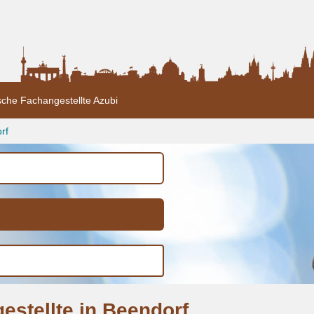
sche Fachangestellte Azubi
rf
estellte in Beendorf