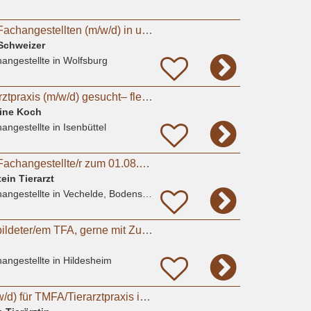
Tiermedizinischen Fachangestellten (m/w/d) in unserer Kleintierarztpraxis in Fallersleben
 Schweizer
angestellte
in Wolfsburg
Mitarbeiter für Tierarztpraxis (m/w/d) gesucht– flexible Arbeitszeiten, moderne Praxis
tine Koch
angestellte
in Isenbüttel
Tiermedizinische/r Fachangestellte/r zum 01.08.2026
ein Tierarzt
angestellte
in Vechelde, Bodenstedt
Suche nach ausgebildeter/em TFA, gerne mit ZusatzqualifikationTierphysiotherapie
angestellte
in Hildesheim
Auszubildende (m/w/d) für TMFA/Tierarztpraxis in Hannover gesucht