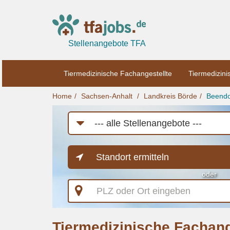
Stellenangebote TFA
Tiermedizinische Fachangestellte
Tiermedizini
Home
Sachsen-Anhalt
Landkreis Börde
Beendo
Job-
Kategorie
Standort ermitteln
oder
PLZ
oder
Ort
eingeben
Tiermedizinische Fachang