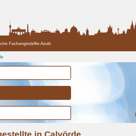
sche Fachangestellte Azubi
de
estellte in Calvörde