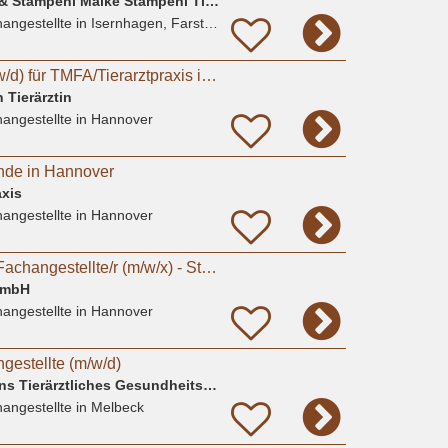
Gem. Praxis Brämer & Stampehl Maike Stampehl Tierarztpraxis
angestellte
in Isernhagen, Farster Bauerschaft
Auszubildende (m/w/d) für TMFA/Tierarztpraxis in Hannover gesucht
 Tierärztin
angestellte
in Hannover
nde in Hannover
xis
angestellte
in Hannover
Tiermedizinische/r Fachangestellte/r (m/w/x) - Standort Hannover
GmbH
angestellte
in Hannover
gestellte (m/w/d)
Dr. A. Koch & A. Sohns Tierärztliches Gesundheitszentrum Oerzen GbR
angestellte
in Melbeck