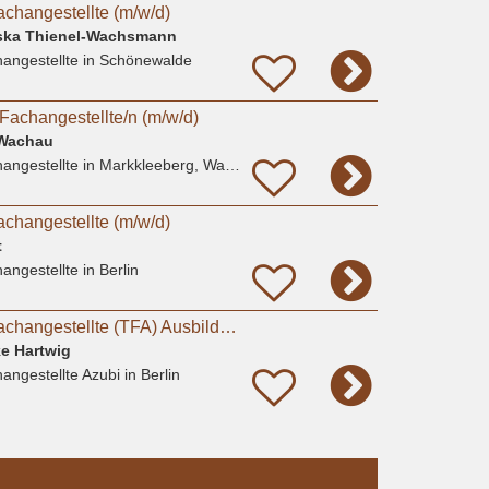
achangestellte (m/w/d)
ziska Thienel-Wachsmann
angestellte
in Schönewalde
Fachangestellte/n (m/w/d)
s Wachau
angestellte
in Markkleeberg, Wachau
achangestellte (m/w/d)
t
angestellte
in Berlin
Tiermedizinische Fachangestellte (TFA) Ausbildungsplatz
ke Hartwig
angestellte Azubi
in Berlin