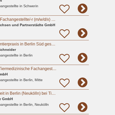
as
angestellte
in Schwerin
Tiermedizinische/-r Fachangestellte/-r (m/w/d/x) oder Tierpfleger/in (m/w/d/x) für den Bereich
Sachsen und Partnerstädte GmbH
TFA (m/w/d) für Kleintierpraxis in Berlin Süd gesucht (20-35h)
Schneider
angestellte
in Berlin
dich als Leitende/r Tiermedizinische Fachangestellte oder Fachangestellter (m/w/d) in Berlin
GmbH
angestellte
in Berlin, Mitte
TFA (m/w/d) in Teilzeit in Berlin (Neukölln) bei Tierarztpraxis Sarah Watson
ny GmbH
angestellte
in Berlin, Neukölln