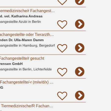
Ausbildungsplatz Tiermedizinische/r Fachangestellte/r gesucht?
ed. vet. Katharina Andreas
angestellte Azubi
in Berlin
Tiermedizinische Fachangestellte oder Tierarzthelferin
landen Dr. Ulla-Maren Damm
angestellte
in Hamburg, Bergedorf
Fachangestellte/r gesucht
Sörensen GmbH
angestellte
in Berlin, Lichterfelde
Tiermedizinische/-r Fachangestellte/-r (m/w/d/x) oder Tierpfleger/-in (m/w/d/x) für den Bereich
IG
Festanstellung ALS Tiermedizinische/R Fachangestellte/R