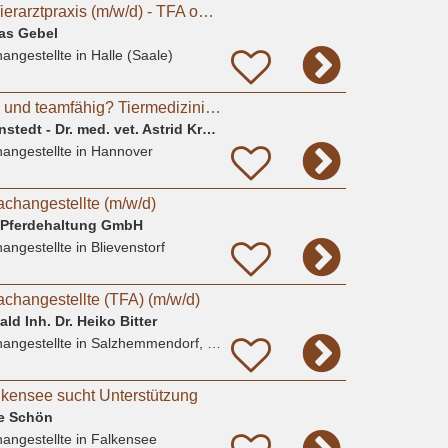
Sommerjob in der Tierarztpraxis (m/w/d) - TFA oder Studierende Tiermedizin
eas Gebel
angestellte
in Halle (Saale)
Tierlieb, einfühlsam und teamfähig? Tiermedizinische Fachangestellte(m/w/d), Tierpfleger*in
Kleintierpraxis Davenstedt - Dr. med. vet. Astrid Krause-Lürig
angestellte
in Hannover
achangestellte (m/w/d)
 Pferdehaltung GmbH
angestellte
in Blievenstorf
achangestellte (TFA) (m/w/d)
ld Inh. Dr. Heiko Bitter
angestellte
in Salzhemmendorf, Oldendorf
alkensee sucht Unterstützung
ne Schön
angestellte
in Falkensee