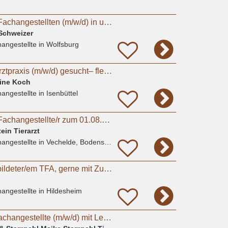
Tiermedizinischen Fachangestellten (m/w/d) in unserer Kleintierarztpraxis in Fallersleben
 Schweizer
angestellte
in Wolfsburg
Mitarbeiter für Tierarztpraxis (m/w/d) gesucht– flexible Arbeitszeiten, moderne Praxis
tine Koch
angestellte
in Isenbüttel
Tiermedizinische/r Fachangestellte/r zum 01.08.2026
ein Tierarzt
angestellte
in Vechelde, Bodenstedt
Suche nach ausgebildeter/em TFA, gerne mit ZusatzqualifikationTierphysiotherapie
angestellte
in Hildesheim
Tiermedizinische Fachangestellte (m/w/d) mit Leidenschaft für Kleintiere gesucht