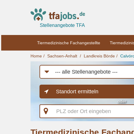
Stellenangebote TFA
Tiermedizinische Fachangestellte
Tiermedizini
Home
Sachsen-Anhalt
Landkreis Börde
Calvör
Job-
Kategorie
Standort ermitteln
oder
PLZ
oder
Ort
eingeben
Tiermedizinische Fachang