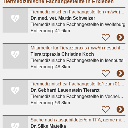
Tiermedizinische Fachangestellte in Erxleben
eingeben
Tiermedizinischen Fachangestellten (m/w/d) in unserer Kleintierarztpraxis in Fallersleben
Dr. med. vet. Martin Schweizer
Tiermedizinische Fachangestellte
in Wolfsburg
Entfernung:
41,6km
Mitarbeiter für Tierarztpraxis (m/w/d) gesucht– flexible Arbeitszeiten, moderne Praxis
Tierarztpraxis Christine Koch
Tiermedizinische Fachangestellte
in Isenbüttel
Entfernung:
48,8km
Tiermedizinische/r Fachangestellte/r zum 01.08.2026
Dr. Gebhard Lauenstein Tierarzt
Tiermedizinische Fachangestellte
in Vechelde, Bodenstedt
Entfernung:
59,3km
Suche nach ausgebildeter/em TFA, gerne mit ZusatzqualifikationTierphysiotherapie
Dr. Silke Mateika