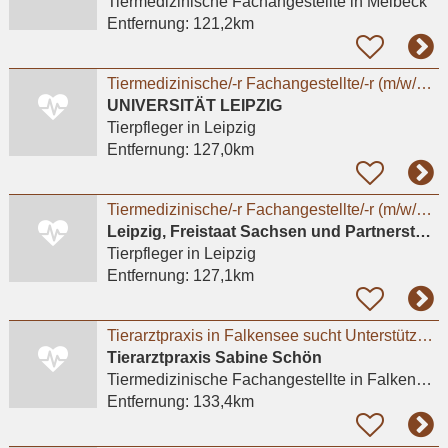
Tiermedizinische Fachangestellte
in Melbeck
Entfernung:
121,2km
Tiermedizinische/-r Fachangestellte/-r (m/w/d/x) oder Tierpfleger/-in (m/w/d/x) für den Bereich
UNIVERSITÄT LEIPZIG
Tierpfleger
in Leipzig
Entfernung:
127,0km
Tiermedizinische/-r Fachangestellte/-r (m/w/d/x) oder Tierpfleger/in (m/w/d/x) für den Bereich
Leipzig, Freistaat Sachsen und Partnerstädte GmbH
Tierpfleger
in Leipzig
Entfernung:
127,1km
Tierarztpraxis in Falkensee sucht Unterstützung
Tierarztpraxis Sabine Schön
Tiermedizinische Fachangestellte
in Falkensee
Entfernung:
133,4km