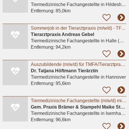
Tiermedizinische Fachangestellte
in Hildesheim
Entfernung:
85,0km
Sommerjob in der Tierarztpraxis (m/w/d) - TFA oder Studierende Tiermedizin
Tierarztpraxis Andreas Gebel
Tiermedizinische Fachangestellte
in Halle (Saale)
Entfernung:
94,2km
Auszubildende (m/w/d) für TMFA/Tierarztpraxis in Hannover gesucht
Dr. Tatjana Höftmann Tierärztin
Tiermedizinische Fachangestellte
in Hannover
Entfernung:
95,6km
Tiermedizinische Fachangestellte (m/w/d) mit Leidenschaft für Kleintiere gesucht
Gem. Praxis Brämer & Stampehl Maike Stampehl Tierarztpraxis
Tiermedizinische Fachangestellte
in Isernhagen, Farster Bauerschaft
Entfernung:
96,6km