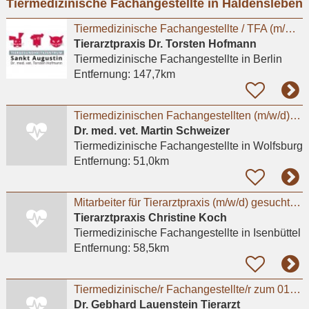
Tiermedizinische Fachangestellte in Haldensleben
eingeben
Tiermedizinische Fachangestellte / TFA (m/w/d) – Berlin-Biesdorf
Tierarztpraxis Dr. Torsten Hofmann
Tiermedizinische Fachangestellte
in Berlin
Entfernung:
147,7km
Tiermedizinischen Fachangestellten (m/w/d) in unserer Kleintierarztpraxis in Fallersleben
Dr. med. vet. Martin Schweizer
Tiermedizinische Fachangestellte
in Wolfsburg
Entfernung:
51,0km
Mitarbeiter für Tierarztpraxis (m/w/d) gesucht– flexible Arbeitszeiten, moderne Praxis
Tierarztpraxis Christine Koch
Tiermedizinische Fachangestellte
in Isenbüttel
Entfernung:
58,5km
Tiermedizinische/r Fachangestellte/r zum 01.08.2026
Dr. Gebhard Lauenstein Tierarzt