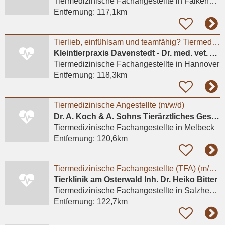
Tiermedizinische Fachangestellte
in Falkensee
Entfernung:
117,1km
Tierlieb, einfühlsam und teamfähig? Tiermedizinische Fachangestellte(m/w/d), Tierpfleger*in
Kleintierpraxis Davenstedt - Dr. med. vet. Astrid Krause-Lürig
Tiermedizinische Fachangestellte
in Hannover
Entfernung:
118,3km
Tiermedizinische Angestellte (m/w/d)
Dr. A. Koch & A. Sohns Tierärztliches Gesundheitszentrum Oerzen GbR
Tiermedizinische Fachangestellte
in Melbeck
Entfernung:
120,6km
Tiermedizinische Fachangestellte (TFA) (m/w/d)
Tierklinik am Osterwald Inh. Dr. Heiko Bitter
Tiermedizinische Fachangestellte
in Salzhemmendorf, Oldendorf
Entfernung:
122,7km