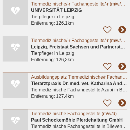
Tiermedizinische/-r Fachangestellte/-r (m/w/d/x) oder Tierpfleger/-in (m/w/d/x) für den Bereich
UNIVERSITÄT LEIPZIG
Tierpfleger
in Leipzig
Entfernung:
126,1km
Tiermedizinische/-r Fachangestellte/-r (m/w/d/x) oder Tierpfleger/in (m/w/d/x) für den Bereich
Leipzig, Freistaat Sachsen und Partnerstädte GmbH
Tierpfleger
in Leipzig
Entfernung:
126,3km
Ausbildungsplatz Tiermedizinische/r Fachangestellte/r gesucht?
Tierarztpraxis Dr. med. vet. Katharina Andreas
Tiermedizinische Fachangestellte Azubi
in Berlin
Entfernung:
127,4km
Tiermedizinische Fachangestellte (m/w/d)
Paul Schockemöhle Pferdehaltung GmbH
Tiermedizinische Fachangestellte
in Blievenstorf