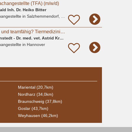
achangestellte (TFA) (m/w/d)
ld Inh. Dr. Heiko Bitter
angestellte
in Salzhemmendorf, Oldendorf
Tierlieb, einfühlsam und teamfähig? Tiermedizinische Fachangestellte(m/w/d), Tierpfleger*in
Kleintierpraxis Davenstedt - Dr. med. vet. Astrid Krause-Lürig
angestellte
in Hannover
Mariental (20,7km)
Nordharz (34,0km)
Braunschweig (37,8km)
Goslar (43,7km)
Weyhausen (46,2km)