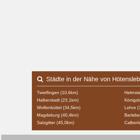
Städte in der Nähe von Hötensle
Twieflingen (10,6km)
Helmste
Halberstadt (23,1km)
Königsl
Wolfenbüttel (34,5km)
Lehre (
Magdeburg (40,4km)
Barlebe
Salzgitter (45,0km)
Calberl