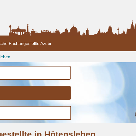
sche Fachangestellte Azubi
leben
estellte in Hötensleben