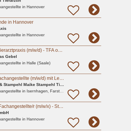
 Tierärztin
angestellte
in Hannover
nde in Hannover
xis
angestellte
in Hannover
Sommerjob in der Tierarztpraxis (m/w/d) - TFA oder Studierende Tiermedizin
eas Gebel
angestellte
in Halle (Saale)
Tiermedizinische Fachangestellte (m/w/d) mit Leidenschaft für Kleintiere gesucht
Gem. Praxis Brämer & Stampehl Maike Stampehl Tierarztpraxis
angestellte
in Isernhagen, Farster Bauerschaft
Tiermedizinische/r Fachangestellte/r (m/w/x) - Standort Hannover
GmbH
angestellte
in Hannover