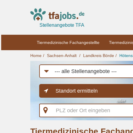
Stellenangebote TFA
Tiermedizinische Fachangestellte
Tiermedizini
Home
Sachsen-Anhalt
Landkreis Börde
Hötens
Job-
Kategorie
Standort ermitteln
oder
PLZ
oder
Ort
eingeben
Tiermedizinische Fachang