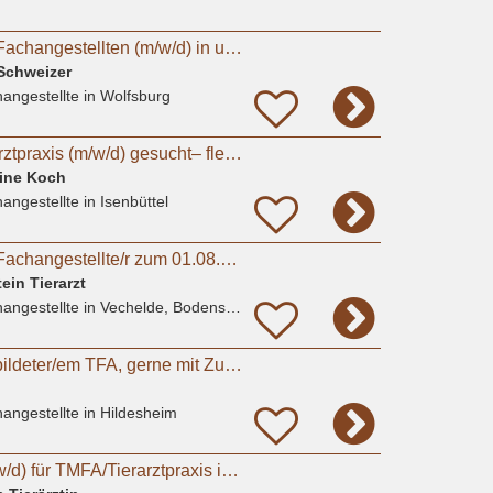
Tiermedizinischen Fachangestellten (m/w/d) in unserer Kleintierarztpraxis in Fallersleben
 Schweizer
angestellte
in Wolfsburg
Mitarbeiter für Tierarztpraxis (m/w/d) gesucht– flexible Arbeitszeiten, moderne Praxis
tine Koch
angestellte
in Isenbüttel
Tiermedizinische/r Fachangestellte/r zum 01.08.2026
ein Tierarzt
angestellte
in Vechelde, Bodenstedt
Suche nach ausgebildeter/em TFA, gerne mit ZusatzqualifikationTierphysiotherapie
angestellte
in Hildesheim
Auszubildende (m/w/d) für TMFA/Tierarztpraxis in Hannover gesucht