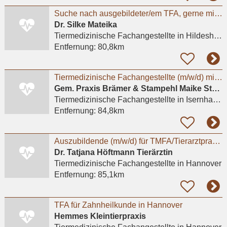
Suche nach ausgebildeter/em TFA, gerne mit ZusatzqualifikationTierphysiotherapie
Dr. Silke Mateika
Tiermedizinische Fachangestellte
in Hildesheim
Entfernung:
80,8km
Tiermedizinische Fachangestellte (m/w/d) mit Leidenschaft für Kleintiere gesucht
Gem. Praxis Brämer & Stampehl Maike Stampehl Tierarztpraxis
Tiermedizinische Fachangestellte
in Isernhagen, Farster Bauerschaft
Entfernung:
84,8km
Auszubildende (m/w/d) für TMFA/Tierarztpraxis in Hannover gesucht
Dr. Tatjana Höftmann Tierärztin
Tiermedizinische Fachangestellte
in Hannover
Entfernung:
85,1km
TFA für Zahnheilkunde in Hannover
Hemmes Kleintierpraxis