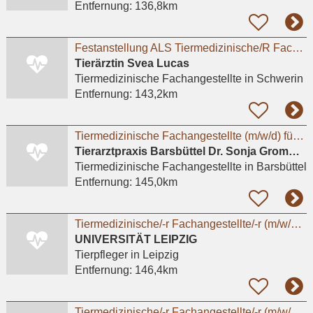
Entfernung:
136,8km
Festanstellung ALS Tiermedizinische/R Fachangestellte/R
Tierärztin Svea Lucas
Tiermedizinische Fachangestellte
in Schwerin
Entfernung:
143,2km
Tiermedizinische Fachangestellte (m/w/d) für Kleintierpraxis
Tierarztpraxis Barsbüttel Dr. Sonja Grommel
Tiermedizinische Fachangestellte
in Barsbüttel
Entfernung:
145,0km
Tiermedizinische/-r Fachangestellte/-r (m/w/d/x) oder Tierpfleger/-in (m/w/d/x) für den Bereich
UNIVERSITÄT LEIPZIG
Tierpfleger
in Leipzig
Entfernung:
146,4km
Tiermedizinische/-r Fachangestellte/-r (m/w/d/x) oder Tierpfleger/in (m/w/d/x) für den Bereich