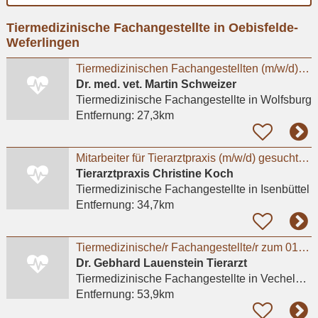
Ort
Tiermedizinische Fachangestellte in Oebisfelde-
eingeben
Weferlingen
Tiermedizinischen Fachangestellten (m/w/d) in unserer Kleintierarztpraxis in Fallersleben
Dr. med. vet. Martin Schweizer
Tiermedizinische Fachangestellte
in Wolfsburg
Entfernung:
27,3km
Mitarbeiter für Tierarztpraxis (m/w/d) gesucht– flexible Arbeitszeiten, moderne Praxis
Tierarztpraxis Christine Koch
Tiermedizinische Fachangestellte
in Isenbüttel
Entfernung:
34,7km
Tiermedizinische/r Fachangestellte/r zum 01.08.2026
Dr. Gebhard Lauenstein Tierarzt
Tiermedizinische Fachangestellte
in Vechelde, Bodenstedt
Entfernung:
53,9km