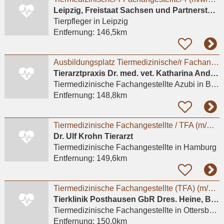
Leipzig, Freistaat Sachsen und Partnerstädte GmbH
Tierpfleger
in Leipzig
Entfernung:
146,5km
Ausbildungsplatz Tiermedizinische/r Fachangestellte/r gesucht?
Tierarztpraxis Dr. med. vet. Katharina Andreas
Tiermedizinische Fachangestellte Azubi
in Berlin
Entfernung:
148,8km
Tiermedizinische Fachangestellte / TFA (m/w/d) – Moderne Kleintierpraxis in Hamburg
Dr. Ulf Krohn Tierarzt
Tiermedizinische Fachangestellte
in Hamburg
Entfernung:
149,6km
Tiermedizinische Fachangestellte (TFA) (m/w/d) - Schwerpunkt OPV und OP
Tierklinik Posthausen GbR Dres. Heine, Bonin und Neumann
Tiermedizinische Fachangestellte
in Ottersberg, Wümmingen
Entfernung:
150,0km