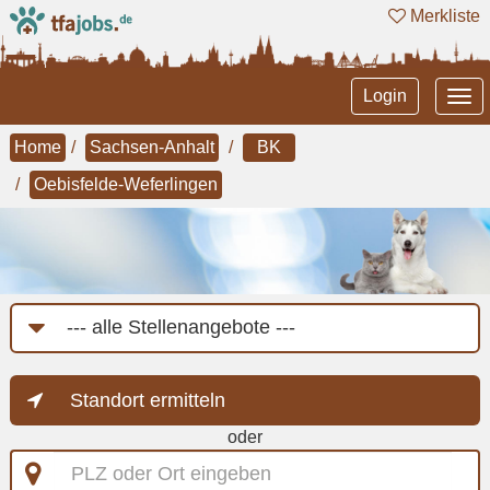
Merkliste
Tog
Login
nav
Home
Sachsen-Anhalt
BK
Oebisfelde-Weferlingen
Job-
Kategorie
Standort ermitteln
oder
PLZ
oder