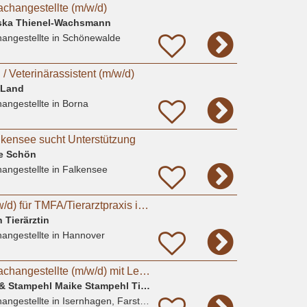
achangestellte (m/w/d)
ziska Thienel-Wachsmann
angestellte
in Schönewalde
 / Veterinärassistent (m/w/d)
 Land
angestellte
in Borna
alkensee sucht Unterstützung
ne Schön
angestellte
in Falkensee
Auszubildende (m/w/d) für TMFA/Tierarztpraxis in Hannover gesucht
 Tierärztin
angestellte
in Hannover
Tiermedizinische Fachangestellte (m/w/d) mit Leidenschaft für Kleintiere gesucht
Gem. Praxis Brämer & Stampehl Maike Stampehl Tierarztpraxis
angestellte
in Isernhagen, Farster Bauerschaft