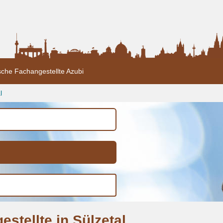
sche Fachangestellte Azubi
l
stellte in Sülzetal