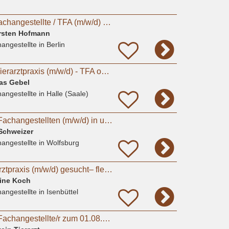
Tiermedizinische Fachangestellte / TFA (m/w/d) – Berlin-Biesdorf
Torsten Hofmann
angestellte
in Berlin
Sommerjob in der Tierarztpraxis (m/w/d) - TFA oder Studierende Tiermedizin
eas Gebel
angestellte
in Halle (Saale)
Tiermedizinischen Fachangestellten (m/w/d) in unserer Kleintierarztpraxis in Fallersleben
 Schweizer
angestellte
in Wolfsburg
Mitarbeiter für Tierarztpraxis (m/w/d) gesucht– flexible Arbeitszeiten, moderne Praxis
tine Koch
angestellte
in Isenbüttel
Tiermedizinische/r Fachangestellte/r zum 01.08.2026