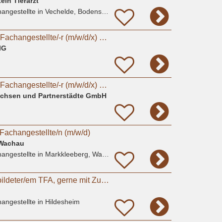
ein Tierarzt
angestellte
in Vechelde, Bodenstedt
Tiermedizinische/-r Fachangestellte/-r (m/w/d/x) oder Tierpfleger/-in (m/w/d/x) für den Bereich
IG
Tiermedizinische/-r Fachangestellte/-r (m/w/d/x) oder Tierpfleger/in (m/w/d/x) für den Bereich
Sachsen und Partnerstädte GmbH
Fachangestellte/n (m/w/d)
s Wachau
angestellte
in Markkleeberg, Wachau
Suche nach ausgebildeter/em TFA, gerne mit ZusatzqualifikationTierphysiotherapie
angestellte
in Hildesheim