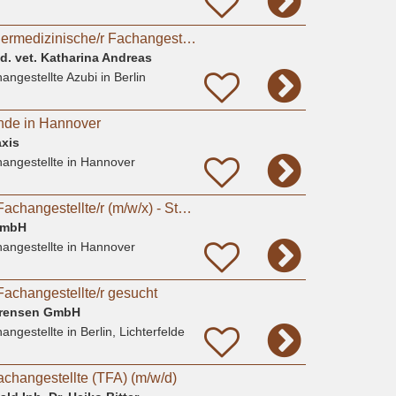
Ausbildungsplatz Tiermedizinische/r Fachangestellte/r gesucht?
ed. vet. Katharina Andreas
angestellte Azubi
in Berlin
nde in Hannover
xis
angestellte
in Hannover
Tiermedizinische/r Fachangestellte/r (m/w/x) - Standort Hannover
GmbH
angestellte
in Hannover
Fachangestellte/r gesucht
Sörensen GmbH
angestellte
in Berlin, Lichterfelde
achangestellte (TFA) (m/w/d)