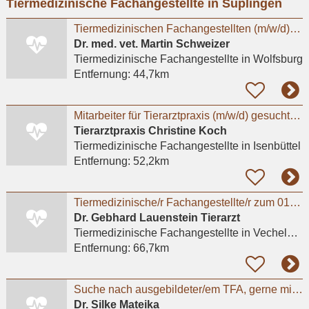
Tiermedizinische Fachangestellte in Süplingen
eingeben
Tiermedizinischen Fachangestellten (m/w/d) in unserer Kleintierarztpraxis in Fallersleben
Dr. med. vet. Martin Schweizer
Tiermedizinische Fachangestellte
in Wolfsburg
Entfernung:
44,7km
Mitarbeiter für Tierarztpraxis (m/w/d) gesucht– flexible Arbeitszeiten, moderne Praxis
Tierarztpraxis Christine Koch
Tiermedizinische Fachangestellte
in Isenbüttel
Entfernung:
52,2km
Tiermedizinische/r Fachangestellte/r zum 01.08.2026
Dr. Gebhard Lauenstein Tierarzt
Tiermedizinische Fachangestellte
in Vechelde, Bodenstedt
Entfernung:
66,7km
Suche nach ausgebildeter/em TFA, gerne mit ZusatzqualifikationTierphysiotherapie
Dr. Silke Mateika