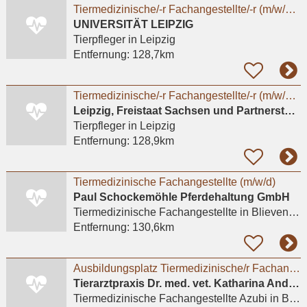
Tiermedizinische/-r Fachangestellte/-r (m/w/d/x) oder Tierpfleger/-in (m/w/d/x) für den Bereich
UNIVERSITÄT LEIPZIG
Tierpfleger
in Leipzig
Entfernung:
128,7km
Tiermedizinische/-r Fachangestellte/-r (m/w/d/x) oder Tierpfleger/in (m/w/d/x) für den Bereich
Leipzig, Freistaat Sachsen und Partnerstädte GmbH
Tierpfleger
in Leipzig
Entfernung:
128,9km
Tiermedizinische Fachangestellte (m/w/d)
Paul Schockemöhle Pferdehaltung GmbH
Tiermedizinische Fachangestellte
in Blievenstorf
Entfernung:
130,6km
Ausbildungsplatz Tiermedizinische/r Fachangestellte/r gesucht?
Tierarztpraxis Dr. med. vet. Katharina Andreas
Tiermedizinische Fachangestellte Azubi
in Berlin