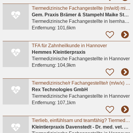
Tiermedizinische Fachangestellte (m/w/d) mit Leidenschaft für Kleintiere gesucht
Gem. Praxis Brämer & Stampehl Maike Stampehl Tierarztpraxis
Tiermedizinische Fachangestellte
in Isernhagen, Farster Bauerschaft
Entfernung:
101,6km
TFA für Zahnheilkunde in Hannover
Hemmes Kleintierpraxis
Tiermedizinische Fachangestellte
in Hannover
Entfernung:
104,9km
Tiermedizinische/r Fachangestellte/r (m/w/x) - Standort Hannover
Rex Technologies GmbH
Tiermedizinische Fachangestellte
in Hannover
Entfernung:
107,1km
Tierlieb, einfühlsam und teamfähig? Tiermedizinische Fachangestellte(m/w/d), Tierpfleger*in
Kleintierpraxis Davenstedt - Dr. med. vet. Astrid Krause-Lürig