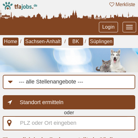
Merkliste
Tog
Login
nav
Home
Sachsen-Anhalt
BK
Süplingen
Job-
Kategorie
Standort ermitteln
oder
PLZ
oder
Ort