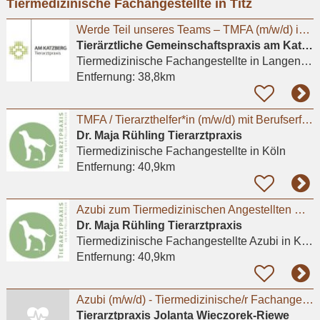
Tiermedizinische Fachangestellte in Titz
eingeben
Werde Teil unseres Teams – TMFA (m/w/d) in Vollzeit
Tierärztliche Gemeinschaftspraxis am Katzberg – Köhn-Wieser und Wieser (GbR)
Tiermedizinische Fachangestellte
in Langenfeld (Rheinland)
Entfernung:
38,8km
TMFA / Tierarzthelfer*in (m/w/d) mit Berufserfahrung gesucht / auch Teilzeit möglich
Dr. Maja Rühling Tierarztpraxis
Tiermedizinische Fachangestellte
in Köln
Entfernung:
40,9km
Azubi zum Tiermedizinischen Angestellten m/w/d in Kleintierpraxis Köln Poll gesucht
Dr. Maja Rühling Tierarztpraxis
Tiermedizinische Fachangestellte Azubi
in Köln
Entfernung:
40,9km
Azubi (m/w/d) - Tiermedizinische/r Fachangestellte/r 2026 - Praktikum möglich
Tierarztpraxis Jolanta Wieczorek-Riewe