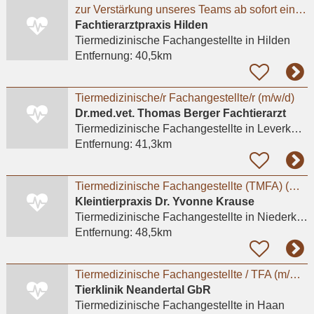
zur Verstärkung unseres Teams ab sofort eine engagierte und herzliche TFA in Vollzeit.
Fachtierarztpraxis Hilden
Tiermedizinische Fachangestellte
in Hilden
Entfernung:
40,5km
Tiermedizinische/r Fachangestellte/r (m/w/d)
Dr.med.vet. Thomas Berger Fachtierarzt
Tiermedizinische Fachangestellte
in Leverkusen, Küppersteg
Entfernung:
41,3km
Tiermedizinische Fachangestellte (TMFA) (m/w/d) in Voll- oder Teilzeit gesucht
Kleintierpraxis Dr. Yvonne Krause
Tiermedizinische Fachangestellte
in Niederkassel
Entfernung:
48,5km
Tiermedizinische Fachangestellte / TFA (m/w/d) - Haan (Düsseldorf)
Tierklinik Neandertal GbR
Tiermedizinische Fachangestellte
in Haan