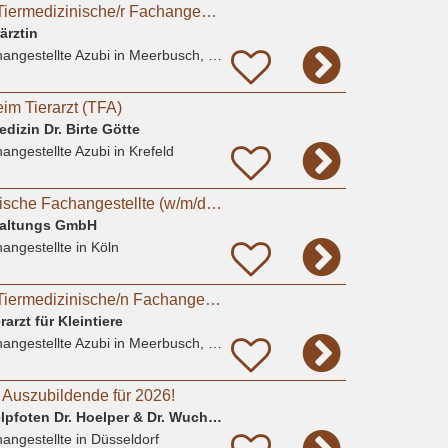
Ausbildung 2026 - Tiermedizinische/r Fachangestellte/r (w/m/d).
ärztin
angestellte Azubi
in Meerbusch, Büderich
im Tierarzt (TFA)
edizin Dr. Birte Götte
angestellte Azubi
in Krefeld
Job als Tiermedizinische Fachangestellte (w/m/d) für Kleintiere in Köln-Süd
waltungs GmbH
angestellte
in Köln
Ausbildung 2026 - Tiermedizinische/n Fachangestellte/n (m/w/d)
rarzt für Kleintiere
angestellte Azubi
in Meerbusch, Lank-Latum
t Auszubildende für 2026!
Tierarztpraxis Düsselpfoten Dr. Hoelper & Dr. Wuchert GbR
angestellte
in Düsseldorf