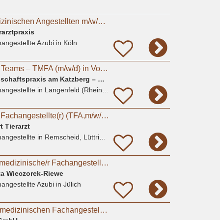
Azubi zum Tiermedizinischen Angestellten m/w/d in Kleintierpraxis Köln Poll gesucht
rarztpraxis
angestellte Azubi
in Köln
Werde Teil unseres Teams – TMFA (m/w/d) in Vollzeit
Tierärztliche Gemeinschaftspraxis am Katzberg – Köhn-Wieser und Wieser (GbR)
angestellte
in Langenfeld (Rheinland)
Tiermedizinische(r) Fachangestellte(r) (TFA,m/w/d) in Voll-oder Teilzeit
 Tierarzt
angestellte
in Remscheid, Lüttringhausen
Azubi (m/w/d) - Tiermedizinische/r Fachangestellte/r 2026 - Praktikum möglich
nta Wieczorek-Riewe
angestellte Azubi
in Jülich
Ausbildung zur Tiermedizinischen Fachangestellten (m/w/d) 2026 - Mönchengladbach / Bökelberg