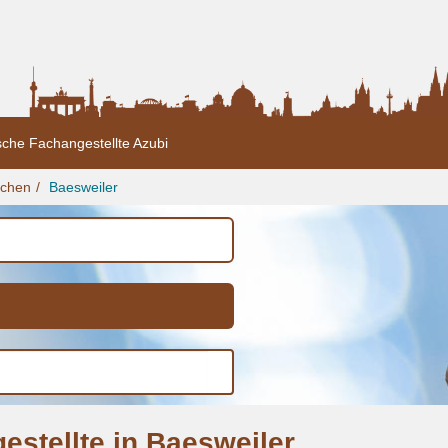
sche Fachangestellte Azubi
achen
Baesweiler
estellte in Baesweiler