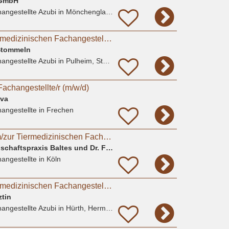
 GmbH
angestellte Azubi
in Mönchengladbach
Ausbildung zur Tiermedizinischen Fachangestellten (m/w/d) ab August 2026
 Stommeln
angestellte Azubi
in Pulheim, Stommeln
Fachangestellte/r (m/w/d)
ova
angestellte
in Frechen
Auszubildende zum/zur Tiermedizinischen Fachangestellten in Köln-Widdersdorf gesucht
Tierärztliche Gemeinschaftspraxis Baltes und Dr. Feith
angestellte
in Köln
Ausbildung zur Tiermedizinischen Fachangestellten
ztin
angestellte Azubi
in Hürth, Hermülheim