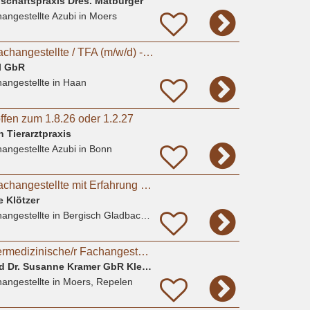
nschaftspraxis Dres. Matburger
angestellte Azubi
in Moers
Tiermedizinische Fachangestellte / TFA (m/w/d) - Haan (Düsseldorf)
al GbR
angestellte
in Haan
ffen zum 1.8.26 oder 1.2.27
 Tierarztpraxis
angestellte Azubi
in Bonn
Tiermedizinische Fachangestellte mit Erfahrung (m/w/d)
e Klötzer
angestellte
in Bergisch Gladbach, Bensberg
Auszubildende/r Tiermedizinische/r Fachangestellte/r (m/w/d)
Dr. Kerstin Wittig und Dr. Susanne Kramer GbR Kleintierpraxis
angestellte
in Moers, Repelen