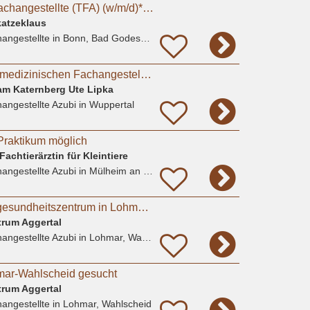
Tiermedizinische Fachangestellte (TFA) (w/m/d)** in Voll- oder Teilzeit für sofort gesucht
katzeklaus
angestellte
in Bonn, Bad Godesberg
Ausbildung zur Tiermedizinischen Fachangestellten (m/w/d)
 am Katernberg Ute Lipka
angestellte Azubi
in Wuppertal
Praktikum möglich
achtierärztin für Kleintiere
angestellte Azubi
in Mülheim an der Ruhr
Ausbildung im Tiergesundheitszentrum in Lohmar m/w/d
trum Aggertal
angestellte Azubi
in Lohmar, Wahlscheid
mar-Wahlscheid gesucht
trum Aggertal
angestellte
in Lohmar, Wahlscheid