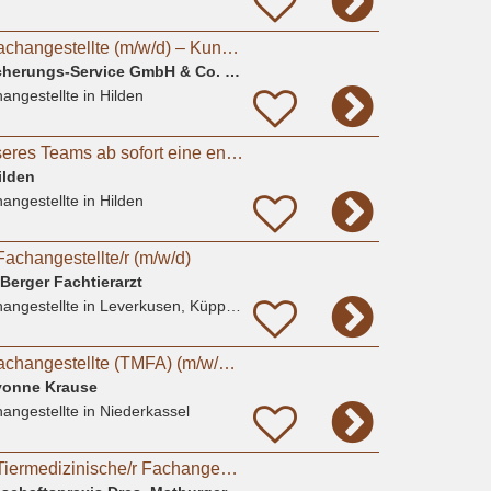
Tiermedizinische Fachangestellte (m/w/d) – Kundenberatung & Backoffice
Deutscher Tierversicherungs-Service GmbH & Co. KG
angestellte
in Hilden
zur Verstärkung unseres Teams ab sofort eine engagierte und herzliche TFA in Vollzeit.
ilden
angestellte
in Hilden
Fachangestellte/r (m/w/d)
Berger Fachtierarzt
angestellte
in Leverkusen, Küppersteg
Tiermedizinische Fachangestellte (TMFA) (m/w/d) in Voll- oder Teilzeit gesucht
Yvonne Krause
angestellte
in Niederkassel
Ausbildung 2027 - Tiermedizinische/r Fachangestellte/r (m/w/d) # Praktikum möglich