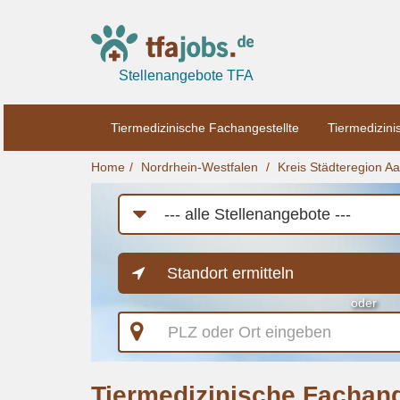
Stellenangebote TFA
Tiermedizinische Fachangestellte
Tiermedizini
Home
Nordrhein-Westfalen
Kreis Städteregion A
Job-
Kategorie
Standort ermitteln
oder
PLZ
oder
Ort
eingeben
Tiermedizinische Fachang