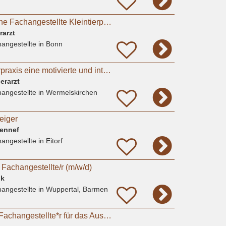
TFA Tiermedizinische Fachangestellte Kleintierpraxis in Bonn
rarzt
angestellte
in Bonn
Suchen für Kleintierpraxis eine motivierte und interessierte Auszubildende
erarzt
angestellte
in Wermelskirchen
eiger
Hennef
angestellte
in Eitorf
r Fachangestellte/r (m/w/d)
ik
angestellte
in Wuppertal, Barmen
Tiermedizinische*r Fachangestellte*r für das Ausbildungsjahr 2026