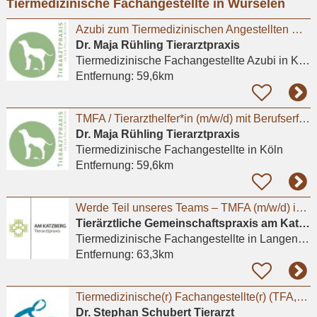
Tiermedizinische Fachangestellte in Würselen
eingeben
Azubi zum Tiermedizinischen Angestellten m/w/d in Kleintierpraxis Köln Poll gesucht
Dr. Maja Rühling Tierarztpraxis
Tiermedizinische Fachangestellte Azubi
in Köln
Entfernung:
59,6km
TMFA / Tierarzthelfer*in (m/w/d) mit Berufserfahrung gesucht / auch Teilzeit möglich
Dr. Maja Rühling Tierarztpraxis
Tiermedizinische Fachangestellte
in Köln
Entfernung:
59,6km
Werde Teil unseres Teams – TMFA (m/w/d) in Vollzeit
Tierärztliche Gemeinschaftspraxis am Katzberg – Köhn-Wieser und Wieser (GbR)
Tiermedizinische Fachangestellte
in Langenfeld (Rheinland)
Entfernung:
63,3km
Tiermedizinische(r) Fachangestellte(r) (TFA,m/w/d) in Voll-oder Teilzeit
Dr. Stephan Schubert Tierarzt