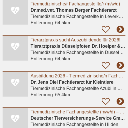
Tiermedizinische/r Fachangestellte/r (m/w/d)
Dr.med.vet. Thomas Berger Fachtierarzt
Tiermedizinische Fachangestellte
in Leverkusen, Küppersteg
Entfernung:
64,5km
Tierarztpraxis sucht Auszubildende für 2026!
Tierarztpraxis Düsselpfoten Dr. Hoelper & Dr. Wuchert GbR
Tiermedizinische Fachangestellte
in Düsseldorf
Entfernung:
64,5km
Ausbildung 2026 - Tiermedizinische/n Fachangestellte/n (m/w/d)
Dr. Jens Diel Fachtierarzt für Kleintiere
Tiermedizinische Fachangestellte Azubi
in Meerbusch, Lank-Latum
Entfernung:
65,4km
Tiermedizinische Fachangestellte (m/w/d) – Kundenberatung & Backoffice
Deutscher Tierversicherungs-Service GmbH & Co. KG
Tiermedizinische Fachangestellte
in Hilden