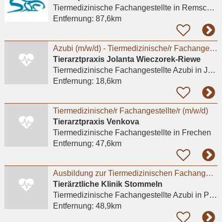
Tiermedizinische Fachangestellte
in Remscheid, Lüttringhausen
Entfernung:
87,6km
Azubi (m/w/d) - Tiermedizinische/r Fachangestellte/r 2026 - Praktikum möglich
Tierarztpraxis Jolanta Wieczorek-Riewe
Tiermedizinische Fachangestellte Azubi
in Jülich
Entfernung:
18,6km
Tiermedizinische/r Fachangestellte/r (m/w/d)
Tierarztpraxis Venkova
Tiermedizinische Fachangestellte
in Frechen
Entfernung:
47,6km
Ausbildung zur Tiermedizinischen Fachangestellten (m/w/d) ab August 2026
Tierärztliche Klinik Stommeln
Tiermedizinische Fachangestellte Azubi
in Pulheim, Stommeln
Entfernung:
48,9km