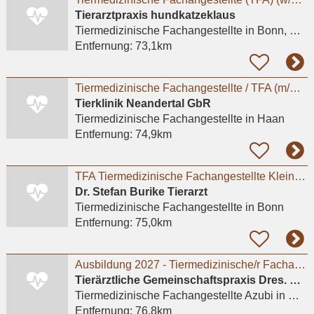
Tierarztpraxis hundkatzeklaus
Tiermedizinische Fachangestellte
in Bonn, Bad Godesberg
Entfernung:
73,1km
Tiermedizinische Fachangestellte / TFA (m/w/d) - Haan (Düsseldorf)
Tierklinik Neandertal GbR
Tiermedizinische Fachangestellte
in Haan
Entfernung:
74,9km
TFA Tiermedizinische Fachangestellte Kleintierpraxis in Bonn
Dr. Stefan Burike Tierarzt
Tiermedizinische Fachangestellte
in Bonn
Entfernung:
75,0km
Ausbildung 2027 - Tiermedizinische/r Fachangestellte/r (m/w/d) # Praktikum möglich
Tierärztliche Gemeinschaftspraxis Dres. Matburger
Tiermedizinische Fachangestellte Azubi
in Moers
Entfernung:
76,8km