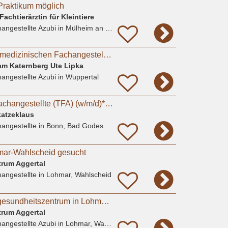
Praktikum möglich
achtierärztin für Kleintiere
angestellte Azubi
in Mülheim an der Ruhr
Ausbildung zur Tiermedizinischen Fachangestellten (m/w/d)
 am Katernberg Ute Lipka
angestellte Azubi
in Wuppertal
Tiermedizinische Fachangestellte (TFA) (w/m/d)** in Voll- oder Teilzeit für sofort gesucht
katzeklaus
angestellte
in Bonn, Bad Godesberg
mar-Wahlscheid gesucht
trum Aggertal
angestellte
in Lohmar, Wahlscheid
Ausbildung im Tiergesundheitszentrum in Lohmar m/w/d
trum Aggertal
angestellte Azubi
in Lohmar, Wahlscheid