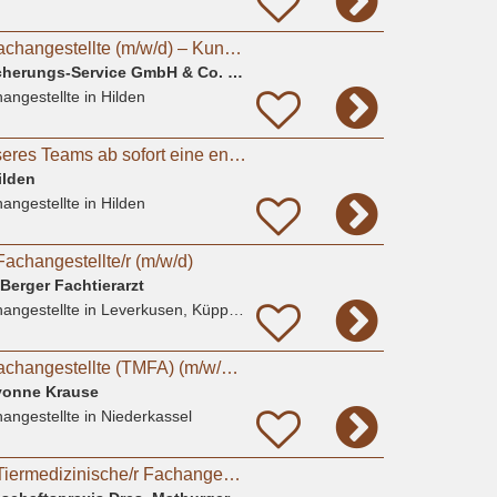
Tiermedizinische Fachangestellte (m/w/d) – Kundenberatung & Backoffice
Deutscher Tierversicherungs-Service GmbH & Co. KG
angestellte
in Hilden
zur Verstärkung unseres Teams ab sofort eine engagierte und herzliche TFA in Vollzeit.
ilden
angestellte
in Hilden
Fachangestellte/r (m/w/d)
Berger Fachtierarzt
angestellte
in Leverkusen, Küppersteg
Tiermedizinische Fachangestellte (TMFA) (m/w/d) in Voll- oder Teilzeit gesucht
Yvonne Krause
angestellte
in Niederkassel
Ausbildung 2027 - Tiermedizinische/r Fachangestellte/r (m/w/d) # Praktikum möglich