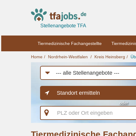
Stellenangebote TFA
Tiermedizinische Fachangestellte
Tiermedizini
Home
Nordrhein-Westfalen
Kreis Heinsberg
Üb
Job-
Kategorie
Standort ermitteln
oder
PLZ
oder
Ort
eingeben
Tiermedizinische Fachang