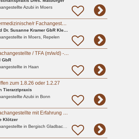
nschaftspraxis Dres. Matburger
angestellte Azubi
in Moers
Auszubildende/r Tiermedizinische/r Fachangestellte/r (m/w/d)
Dr. Kerstin Wittig und Dr. Susanne Kramer GbR Kleintierpraxis
angestellte
in Moers, Repelen
Tiermedizinische Fachangestellte / TFA (m/w/d) - Haan (Düsseldorf)
al GbR
angestellte
in Haan
ffen zum 1.8.26 oder 1.2.27
 Tierarztpraxis
angestellte Azubi
in Bonn
Tiermedizinische Fachangestellte mit Erfahrung (m/w/d)
e Klötzer
angestellte
in Bergisch Gladbach, Bensberg