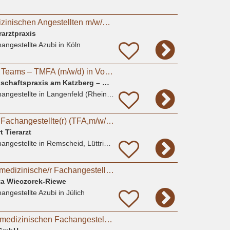
Azubi zum Tiermedizinischen Angestellten m/w/d in Kleintierpraxis Köln Poll gesucht
rarztpraxis
angestellte Azubi
in Köln
Werde Teil unseres Teams – TMFA (m/w/d) in Vollzeit
Tierärztliche Gemeinschaftspraxis am Katzberg – Köhn-Wieser und Wieser (GbR)
angestellte
in Langenfeld (Rheinland)
Tiermedizinische(r) Fachangestellte(r) (TFA,m/w/d) in Voll-oder Teilzeit
 Tierarzt
angestellte
in Remscheid, Lüttringhausen
Azubi (m/w/d) - Tiermedizinische/r Fachangestellte/r 2026 - Praktikum möglich
nta Wieczorek-Riewe
angestellte Azubi
in Jülich
Ausbildung zur Tiermedizinischen Fachangestellten (m/w/d) 2026 - Mönchengladbach / Bökelberg