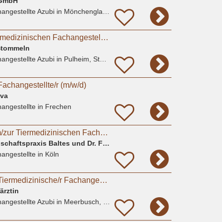
 GmbH
angestellte Azubi
in Mönchengladbach
Ausbildung zur Tiermedizinischen Fachangestellten (m/w/d) ab August 2026
 Stommeln
angestellte Azubi
in Pulheim, Stommeln
Fachangestellte/r (m/w/d)
ova
angestellte
in Frechen
Auszubildende zum/zur Tiermedizinischen Fachangestellten in Köln-Widdersdorf gesucht
Tierärztliche Gemeinschaftspraxis Baltes und Dr. Feith
angestellte
in Köln
Ausbildung 2026 - Tiermedizinische/r Fachangestellte/r (w/m/d).
ärztin
angestellte Azubi
in Meerbusch, Büderich