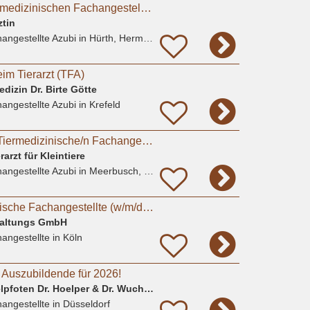
Ausbildung zur Tiermedizinischen Fachangestellten
ztin
angestellte Azubi
in Hürth, Hermülheim
im Tierarzt (TFA)
edizin Dr. Birte Götte
angestellte Azubi
in Krefeld
Ausbildung 2026 - Tiermedizinische/n Fachangestellte/n (m/w/d)
rarzt für Kleintiere
angestellte Azubi
in Meerbusch, Lank-Latum
Job als Tiermedizinische Fachangestellte (w/m/d) für Kleintiere in Köln-Süd
waltungs GmbH
angestellte
in Köln
t Auszubildende für 2026!
Tierarztpraxis Düsselpfoten Dr. Hoelper & Dr. Wuchert GbR
angestellte
in Düsseldorf