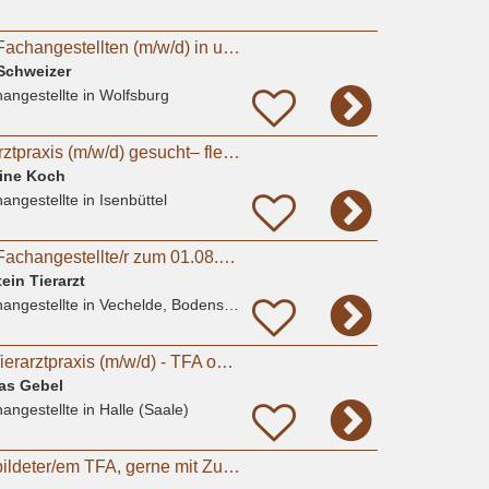
Tiermedizinischen Fachangestellten (m/w/d) in unserer Kleintierarztpraxis in Fallersleben
 Schweizer
angestellte
in Wolfsburg
Mitarbeiter für Tierarztpraxis (m/w/d) gesucht– flexible Arbeitszeiten, moderne Praxis
tine Koch
angestellte
in Isenbüttel
Tiermedizinische/r Fachangestellte/r zum 01.08.2026
ein Tierarzt
angestellte
in Vechelde, Bodenstedt
Sommerjob in der Tierarztpraxis (m/w/d) - TFA oder Studierende Tiermedizin
eas Gebel
angestellte
in Halle (Saale)
Suche nach ausgebildeter/em TFA, gerne mit ZusatzqualifikationTierphysiotherapie