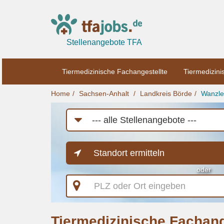
Stellenangebote TFA
Tiermedizinische Fachangestellte
Tiermedizini
Home
Sachsen-Anhalt
Landkreis Börde
Wanzle
Job-
Kategorie
Standort ermitteln
oder
PLZ
oder
Ort
eingeben
Tiermedizinische Fachang