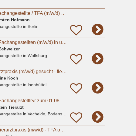
Tiermedizinische Fachangestellte / TFA (m/w/d) – Berlin-Biesdorf
Torsten Hofmann
angestellte
in Berlin
Tiermedizinischen Fachangestellten (m/w/d) in unserer Kleintierarztpraxis in Fallersleben
 Schweizer
angestellte
in Wolfsburg
Mitarbeiter für Tierarztpraxis (m/w/d) gesucht– flexible Arbeitszeiten, moderne Praxis
tine Koch
angestellte
in Isenbüttel
Tiermedizinische/r Fachangestellte/r zum 01.08.2026
ein Tierarzt
angestellte
in Vechelde, Bodenstedt
Sommerjob in der Tierarztpraxis (m/w/d) - TFA oder Studierende Tiermedizin