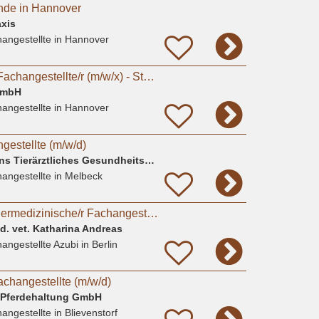
nde in Hannover
xis
angestellte
in Hannover
Tiermedizinische/r Fachangestellte/r (m/w/x) - Standort Hannover
GmbH
angestellte
in Hannover
gestellte (m/w/d)
Dr. A. Koch & A. Sohns Tierärztliches Gesundheitszentrum Oerzen GbR
angestellte
in Melbeck
Ausbildungsplatz Tiermedizinische/r Fachangestellte/r gesucht?
ed. vet. Katharina Andreas
angestellte Azubi
in Berlin
achangestellte (m/w/d)
 Pferdehaltung GmbH
angestellte
in Blievenstorf