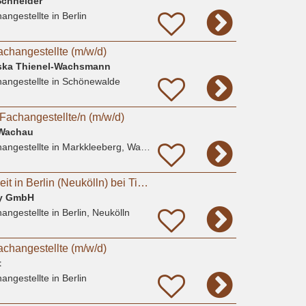
Schneider
angestellte
in Berlin
achangestellte (m/w/d)
ziska Thienel-Wachsmann
angestellte
in Schönewalde
Fachangestellte/n (m/w/d)
s Wachau
angestellte
in Markkleeberg, Wachau
TFA (m/w/d) in Teilzeit in Berlin (Neukölln) bei Tierarztpraxis Sarah Watson
ny GmbH
angestellte
in Berlin, Neukölln
achangestellte (m/w/d)
t
angestellte
in Berlin