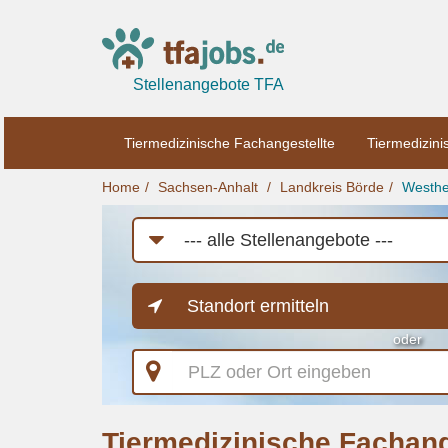
Stellenangebote TFA
Tiermedizinische Fachangestellte
Tiermedizini
Home
Sachsen-Anhalt
Landkreis Börde
Westhe
Job-
Kategorie
Standort ermitteln
oder
PLZ
oder
Ort
eingeben
Tiermedizinische Fachang