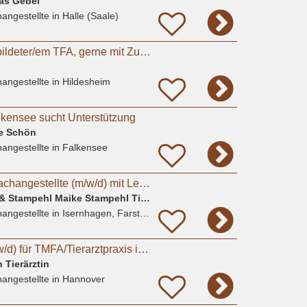
eas Gebel
angestellte
in Halle (Saale)
Suche nach ausgebildeter/em TFA, gerne mit ZusatzqualifikationTierphysiotherapie
angestellte
in Hildesheim
alkensee sucht Unterstützung
ne Schön
angestellte
in Falkensee
Tiermedizinische Fachangestellte (m/w/d) mit Leidenschaft für Kleintiere gesucht
Gem. Praxis Brämer & Stampehl Maike Stampehl Tierarztpraxis
angestellte
in Isernhagen, Farster Bauerschaft
Auszubildende (m/w/d) für TMFA/Tierarztpraxis in Hannover gesucht
 Tierärztin
angestellte
in Hannover