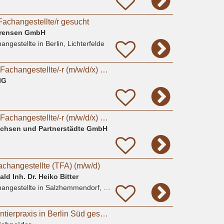
Fachangestellte/r gesucht
Sörensen GmbH
angestellte
in Berlin, Lichterfelde
Tiermedizinische/-r Fachangestellte/-r (m/w/d/x) oder Tierpfleger/-in (m/w/d/x) für den Bereich
IG
Tiermedizinische/-r Fachangestellte/-r (m/w/d/x) oder Tierpfleger/in (m/w/d/x) für den Bereich
Sachsen und Partnerstädte GmbH
achangestellte (TFA) (m/w/d)
ld Inh. Dr. Heiko Bitter
angestellte
in Salzhemmendorf, Oldendorf
TFA (m/w/d) für Kleintierpraxis in Berlin Süd gesucht (20-35h)